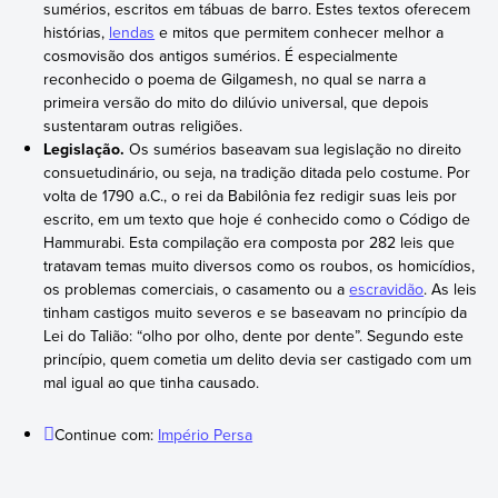
sumérios, escritos em tábuas de barro. Estes textos oferecem
histórias,
lendas
e mitos que permitem conhecer melhor a
cosmovisão dos antigos sumérios. É especialmente
reconhecido o poema de Gilgamesh, no qual se narra a
primeira versão do mito do dilúvio universal, que depois
sustentaram outras religiões.
Legislação.
Os sumérios baseavam sua legislação no direito
consuetudinário, ou seja, na tradição ditada pelo costume. Por
volta de 1790 a.C., o rei da Babilônia fez redigir suas leis por
escrito, em um texto que hoje é conhecido como o Código de
Hammurabi. Esta compilação era composta por 282 leis que
tratavam temas muito diversos como os roubos, os homicídios,
os problemas comerciais, o casamento ou a
escravidão
. As leis
tinham castigos muito severos e se baseavam no princípio da
Lei do Talião: “olho por olho, dente por dente”. Segundo este
princípio, quem cometia um delito devia ser castigado com um
mal igual ao que tinha causado.
Continue com:
Império Persa