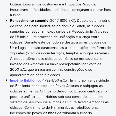
Guteus tomaram os costumes e a língua dos Acádios,
impuseram-se às cidades sumérias e começaram a cobrar-lhes
tributo.
Renascimento sumério
(2047-1800 a.C.). Depois de uma série
de rebeliões para libertar-se do domínio Guteu, as cidades
sumérias conseguiram expulsá-los da Mesopotâmia. A cidade
de Ur iniciou um processo de unificação e aliança entre
cidades. Durante este período se destacaram as cidades de
Ur e Lagash, e são características as construções em forma de
zigurates (pirâmides com terraços, templos e longas escadas).
A independência das cidades sumérias se manteve até a
invasão dos Amorreus à baixa Mesopotâmia, por volta de
2000 a.C., que arrasaram com as construções e se
apoderaram de bens e cidades.
Império Babilônico
(1792-1750 a.C.). Hammurabi, rei da cidade
de Babilônia, conquistou os Povos Assírios e subjugou as
cidades sumérias. O Império Babilônico buscou centralizar o
poder e unificar os territórios sob seu comando: criou um
sistema de leis comuns e impôs a Cultura Acádia em todas as
cidades. Com a morte de Hammurabi, as rebeliões e as
incursões de povos vizinhos derrubaram o império.