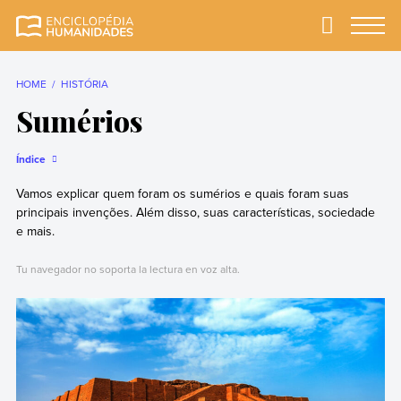
Skip
to
Primary
Menu
Enciclopédia
A enciclopédia de
content
Humanidades
humanidades mais
completa e mais
HOME
HISTÓRIA
confiável
Sumérios
Índice
Vamos explicar quem foram os sumérios e quais foram suas
principais invenções. Além disso, suas características, sociedade
e mais.
Tu navegador no soporta la lectura en voz alta.