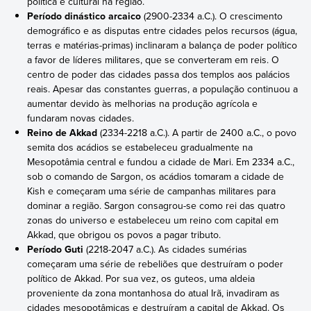
política e cultural na região.
Período dinástico arcaico
(2900-2334 a.C.). O crescimento
demográfico e as disputas entre cidades pelos recursos (água,
terras e matérias-primas) inclinaram a balança de poder político
a favor de líderes militares, que se converteram em reis. O
centro de poder das cidades passa dos templos aos palácios
reais. Apesar das constantes guerras, a população continuou a
aumentar devido às melhorias na produção agrícola e
fundaram novas cidades.
Reino de Akkad
(2334-2218 a.C.). A partir de 2400 a.C., o povo
semita dos acádios se estabeleceu gradualmente na
Mesopotâmia central e fundou a cidade de Mari. Em 2334 a.C.,
sob o comando de Sargon, os acádios tomaram a cidade de
Kish e começaram uma série de campanhas militares para
dominar a região. Sargon consagrou-se como rei das quatro
zonas do universo e estabeleceu um reino com capital em
Akkad, que obrigou os povos a pagar tributo.
Período Guti
(2218-2047 a.C.). As cidades sumérias
começaram uma série de rebeliões que destruíram o poder
político de Akkad. Por sua vez, os guteos, uma aldeia
proveniente da zona montanhosa do atual Irã, invadiram as
cidades mesopotâmicas e destruíram a capital de Akkad. Os