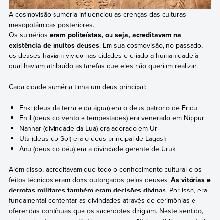
A cosmovisão suméria influenciou as crenças das culturas
mesopotâmicas posteriores.
Os sumérios
eram politeístas, ou seja, acreditavam na
existência de muitos deuses
. Em sua cosmovisão, no passado,
os deuses haviam vivido nas cidades e criado a humanidade à
qual haviam atribuído as tarefas que eles não queriam realizar.
Cada cidade suméria tinha um deus principal:
Enki (deus da terra e da água) era o deus patrono de Eridu
Enlil (deus do vento e tempestades) era venerado em Nippur
Nannar (divindade da Lua) era adorado em Ur
Utu (deus do Sol) era o deus principal de Lagash
Anu (deus do céu) era a divindade gerente de Uruk
Além disso, acreditavam que todo o conhecimento cultural e os
feitos técnicos eram dons outorgados pelos deuses.
As vitórias e
derrotas militares também eram decisões divinas
. Por isso, era
fundamental contentar as divindades através de cerimônias e
oferendas contínuas que os sacerdotes dirigiam. Neste sentido,