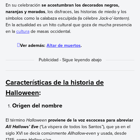
En su celebración
se acostumbran los decorados negros,
naranjas y morados
, los disfraces, las historias de miedo y los
símbolos como la calabaza esculpida (la célebre
Jack-o’-lantern)
.
En la actualidad es un hito cultural que goza de mucha presencia
en la
cultura
de masas occidental.
Ver además:
Altar de muertos
.
Características de la historia de
Halloween
:
Origen del nombre
El término
Halloween
proviene de la voz escocesa para abreviar
(“La víspera de todos los Santos”), que ya en el
All Hallows’ Eve
siglo XVI se decía comúnmente
Allhallow-even
y usada, desde
1745, como
Hallow-e’en
.