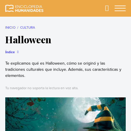
Skip
to
Primary
Menu
Enciclopedia
La enciclopedia de
content
Humanidades
humanidades más
completa y más
INICIO
CULTURA
confiable
Halloween
Índice
Te explicamos qué es Halloween, cómo se originó y las
tradiciones culturales que incluye. Además, sus características y
elementos.
Tu navegador no soporta la lectura en voz alta.