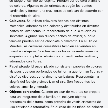
su fuego el camino del espíritu. Pueden ser de cera blanca o
de colores. Algunas están orientadas según los puntos
cardinales y forman una cruz, otras se colocan de acuerdo con
el recorrido del altar.
Calaveras
. Se utilizan calaveras hechas con distintos
materiales, adornadas con colores y distribuidas en distintas
partes del altar como un recordatorio de que la muerte es
inevitable. Algunas son dulces hechos de azúcar, aunque
también pueden ser de chocolate o amaranto. En el Día de
Muertos, las calaveras comestibles también se venden en
puestos callejeros. Son frecuentes las representaciones de
esqueletos completos, ataviados con vestimentas festivas y
adornados con flores.
Papel picado
. El papel picado consiste en papeles de colores
vistosos que son perforados de tal forma que forman figuras y
diseños diversos, generalmente caricaturas. Representan la
alegría del festejo y simbolizan el aire. Son frecuentes los
colores amarillo y morado.
Objetos personales
. Cuando un altar de muertos se prepara
para un integrante de la familia, se incluyen objetos
personales del difunto, como prendas de vestir, artefactos de
uso cotidiano o fotografías. En el caso de los niños, se colocan