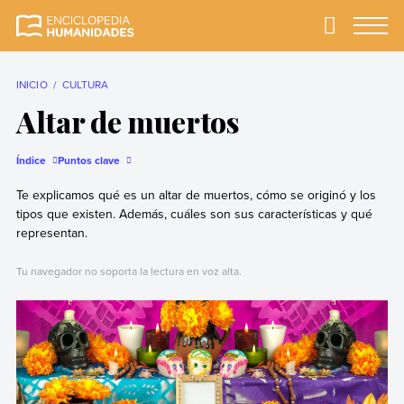
Skip
to
Primary
Menu
Enciclopedia
La enciclopedia de
content
Humanidades
humanidades más
completa y más
INICIO
CULTURA
confiable
Altar de muertos
Índice
Puntos clave
Te explicamos qué es un altar de muertos, cómo se originó y los
tipos que existen. Además, cuáles son sus características y qué
representan.
Tu navegador no soporta la lectura en voz alta.