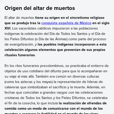
Origen del altar de muertos
El altar de muertos
tiene su origen en el sincretismo religioso
que se produjo tras la
conquista española de México
en el siglo
XVI
. Los sacerdotes católicos impusieron a las poblaciones
indígenas la celebración del Día de Todos los Santos y el Día de
los Fieles Difuntos (o Día de las Ánimas) como parte del proceso
de evangelización, y
los pueblos indígenas incorporaron a esta
celebración algunos elementos que provenían de sus propios
rituales funerarios
.
En los ritos funerarios precolombinos, se practicaba el entierro de
objetos de uso cotidiano del difunto para que lo acompañaran en
su viaje al más allá. También era común en diversas culturas
(como los aztecas y los mayas) la representación de hileras de
calaveras que simbolizaban el sacrificio y la muerte. Además, en
fechas que coincidían a grandes rasgos con las celebraciones
cristianas de Todos los Santos y los Fieles Difuntos, se celebraba
el fin de la cosecha, lo que incluía
la realización de ofrendas de
comida como un modo de comunicarse con el mundo de los
muertos y asegurar la fertilidad en el mundo de los vivos
.