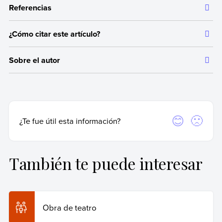
Referencias
¿Cómo citar este artículo?
Toda la información que ofrecemos está respaldada por
fuentes bibliográficas autorizadas y actualizadas, que aseguran
Citar la fuente original de donde tomamos información sirve para
un contenido confiable en línea con nuestros principios
Sobre el autor
dar crédito a los autores correspondientes y evitar incurrir en
editoriales.
plagio. Además, permite a los lectores acceder a las fuentes
Autor:
Equipo editorial, Etecé
originales utilizadas en un texto para verificar o ampliar
“Ancient greek theatre” en
https://www.ancient.eu/ History
información en caso de que lo necesiten.
Fecha de actualización:
12 de agosto de 2025
“An introduction to greek theatre” (video) en
https://www.youtube.com/
Fecha de publicación:
12 de mayo de 2017
Para citar de manera adecuada, recomendamos hacerlo según las
Sí
No
¿Te fue útil esta información?
“Ancient Greece” en
https://www.britannica.com/
normas APA, que es una forma estandarizada internacionalmente
“Las principales características del teatro griego” en
y utilizada por instituciones académicas y de investigación de
https://www.centroestudioscervantinos.es/
primer nivel.
También te puede interesar
Equipo editorial, Etecé (12 de agosto de 2025).
Teatro
griego
. Enciclopedia Humanidades. Recuperado el 29
de julio de 2026 de
https://humanidades.com/teatro-
griego/
.
Obra de teatro