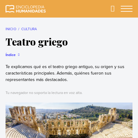
Skip
to
Primary
Menu
Enciclopedia
La enciclopedia de
content
Humanidades
humanidades más
completa y más
INICIO
CULTURA
confiable
Teatro griego
Índice
Te explicamos qué es el teatro griego antiguo, su origen y sus
características principales. Además, quiénes fueron sus
representantes más destacados.
Tu navegador no soporta la lectura en voz alta.