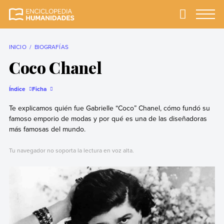
Skip
to
Primary
Menu
Enciclopedia
La enciclopedia de
content
Humanidades
humanidades más
completa y más
INICIO
BIOGRAFÍAS
confiable
Coco Chanel
Índice
Ficha
Te explicamos quién fue Gabrielle “Coco” Chanel, cómo fundó su
famoso emporio de modas y por qué es una de las diseñadoras
más famosas del mundo.
Tu navegador no soporta la lectura en voz alta.