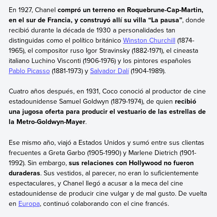
En 1927, Chanel
compró un terreno en Roquebrune-Cap-Martin,
en el sur de Francia, y construyó allí su villa “La pausa”
, donde
recibió durante la década de 1930 a personalidades tan
distinguidas como el político británico
Winston Churchill
(1874-
1965), el compositor ruso Igor Stravinsky (1882-1971), el cineasta
italiano Luchino Visconti (1906-1976) y los pintores españoles
Pablo Picasso
(1881-1973) y
Salvador Dalí
(1904-1989).
Cuatro años después, en 1931, Coco conoció al productor de cine
estadounidense Samuel Goldwyn (1879-1974), de quien
recibió
una jugosa oferta para producir el vestuario de las estrellas de
la Metro-Goldwyn-Mayer
.
Ese mismo año, viajó a Estados Unidos y sumó entre sus clientas
frecuentes a Greta Garbo (1905-1990) y Marlene Dietrich (1901-
1992). Sin embargo,
sus relaciones con Hollywood no fueron
duraderas
. Sus vestidos, al parecer, no eran lo suficientemente
espectaculares, y Chanel llegó a acusar a la meca del cine
estadounidense de producir cine vulgar y de mal gusto. De vuelta
en
Europa
, continuó colaborando con el cine francés.