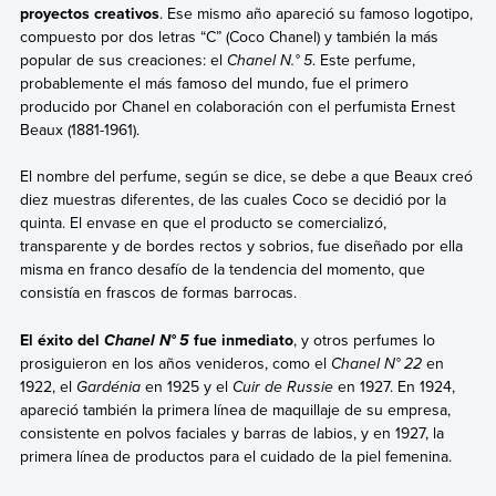
proyectos creativos
. Ese mismo año apareció su famoso logotipo,
compuesto por dos letras “C” (Coco Chanel) y también la más
popular de sus creaciones: el
Chanel N.° 5
. Este perfume,
probablemente el más famoso del mundo, fue el primero
producido por Chanel en colaboración con el perfumista Ernest
Beaux (1881-1961).
El nombre del perfume, según se dice, se debe a que Beaux creó
diez muestras diferentes, de las cuales Coco se decidió por la
quinta. El envase en que el producto se comercializó,
transparente y de bordes rectos y sobrios, fue diseñado por ella
misma en franco desafío de la tendencia del momento, que
consistía en frascos de formas barrocas.
El éxito del
fue inmediato
, y otros perfumes lo
Chanel N° 5
prosiguieron en los años venideros, como el
Chanel N° 22
en
1922, el
Gardénia
en 1925 y el
Cuir de Russie
en 1927. En 1924,
apareció también la primera línea de maquillaje de su empresa,
consistente en polvos faciales y barras de labios, y en 1927, la
primera línea de productos para el cuidado de la piel femenina.