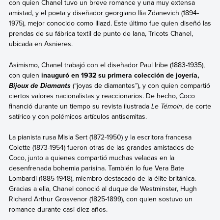
con quien Chanel tuvo un breve romance y una muy extensa
amistad, y el poeta y diseñador georgiano Ilia Zdanevich (1894-
1975), mejor conocido como Iliazd. Este último fue quien diseñó las
prendas de su fábrica textil de punto de lana, Tricots Chanel,
ubicada en Asnieres.
Asimismo, Chanel trabajó con el diseñador Paul Iribe (1883-1935),
con quien
inauguró en 1932 su primera colección de joyería,
(“joyas de diamantes”), y con quien compartió
Bijoux de Diamants
ciertos valores nacionalistas y reaccionarios. De hecho, Coco
financió durante un tiempo su revista ilustrada
Le Témoin
, de corte
satírico y con polémicos artículos antisemitas.
La pianista rusa Misia Sert (1872-1950) y la escritora francesa
Colette (1873-1954) fueron otras de las grandes amistades de
Coco, junto a quienes compartió muchas veladas en la
desenfrenada bohemia parisina. También lo fue Vera Bate
Lombardi (1885-1948), miembro destacado de la élite británica.
Gracias a ella, Chanel conoció al duque de Westminster, Hugh
Richard Arthur Grosvenor (1825-1899), con quien sostuvo un
romance durante casi diez años.