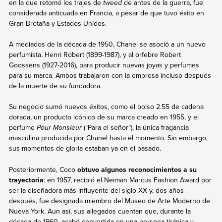
en la que retomó los trajes de
tweed
de antes de la guerra, fue
considerada anticuada en Francia, a pesar de que tuvo éxito en
Gran Bretaña y Estados Unidos.
A mediados de la década de 1950, Chanel se asoció a un nuevo
perfumista, Henri Robert (1899-1987), y al orfebre Robert
Goossens (1927-2016), para producir nuevas joyas y perfumes
para su marca. Ambos trabajaron con la empresa incluso después
de la muerte de su fundadora.
Su negocio sumó nuevos éxitos, como el bolso 2.55 de cadena
dorada, un producto icónico de su marca creado en 1955, y el
perfume
Pour Monsieur
(“Para el señor”), la única fragancia
masculina producida por Chanel hasta el momento. Sin embargo,
sus momentos de gloria estaban ya en el pasado.
Posteriormente, Coco
obtuvo algunos reconocimientos a su
trayectoria
: en 1957, recibió el Neiman Marcus Fashion Award por
ser la diseñadora más influyente del siglo XX y, dos años
después, fue designada miembro del Museo de Arte Moderno de
Nueva York. Aun así, sus allegados cuentan que, durante la
década de 1960, acabó convertida en una persona tiránica y