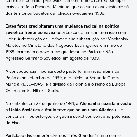
territoriais de Hitler para evitar um confronto direto. O exemplo
mais claro foi o Pacto de Munique, que aceitou a anexação alemã
dos territórios Sudetos da Tchecoslováquia em 1938.
Estes fatos precipitaram uma mudança radical na política
soviética frente ao nazismo
: a busca de um compromisso com
Hitler. A destituição de Litvínov e sua substituição por Viacheslav
Molotov no Ministério dos Negócios Estrangeiros em maio de
1939, marcaram o novo rumo que levou ao Pacto de Não
Agressão Germano-Soviético, em agosto de 1939.
A consequência imediata deste pacto foi a invasão alemã da
Polônia em setembro de 1939, que iniciou a Segunda Guerra
Mundial (1939–1945), e a divisão da Polônia e o resto da Europa
Oriental entre Hitler e Stalin.
No entanto, em 22 de junho de 1941,
a Alemanha nazista invadiu
a União Soviética e Stalin teve que se unir aos Aliados
e se
concentrar nos esforços de guerra soviéticos contra as potências
do Eixo.
Participou das conferências dos “Três Grandes” (junto com o