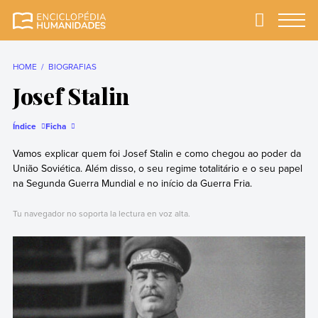
Skip
to
Primary
Menu
Enciclopédia
A enciclopédia de
content
Humanidades
humanidades mais
completa e mais
HOME
BIOGRAFIAS
confiável
Josef Stalin
Índice
Ficha
Vamos explicar quem foi Josef Stalin e como chegou ao poder da
União Soviética. Além disso, o seu regime totalitário e o seu papel
na Segunda Guerra Mundial e no início da Guerra Fria.
Tu navegador no soporta la lectura en voz alta.