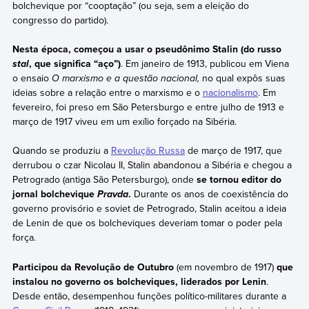
bolchevique por “cooptação” (ou seja, sem a eleição do
congresso do partido).
Nesta época, começou a usar o pseudônimo Stalin
(do russo
, que significa “aço”)
. Em janeiro de 1913, publicou em Viena
stal
o ensaio
O marxismo e a questão nacional,
no qual expôs suas
ideias sobre a relação entre o marxismo e o
nacionalismo
. Em
fevereiro, foi preso em São Petersburgo e entre julho de 1913 e
março de 1917 viveu em um exílio forçado na Sibéria.
Quando se produziu a
Revolução Russa
de março de 1917, que
derrubou o czar Nicolau II, Stalin abandonou a Sibéria e chegou a
Petrogrado (antiga São Petersburgo), onde
se tornou editor do
jornal bolchevique
.
Durante os anos de coexistência do
Pravda
governo provisório e soviet de Petrogrado, Stalin aceitou a ideia
de Lenin de que os bolcheviques deveriam tomar o poder pela
força.
Participou da Revolução de Outubro
(em novembro de 1917)
que
instalou no governo os bolcheviques, liderados por Lenin
.
Desde então, desempenhou funções político-militares durante a