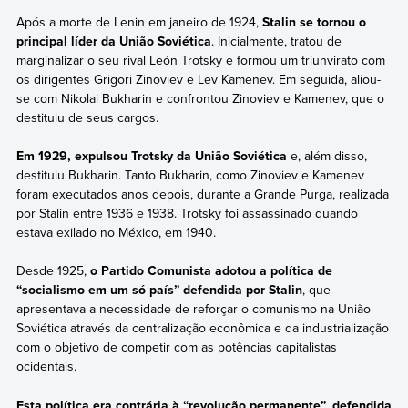
Após a morte de Lenin em janeiro de 1924,
Stalin se tornou o
principal líder da União Soviética
. Inicialmente, tratou de
marginalizar o seu rival León Trotsky e formou um triunvirato com
os dirigentes Grigori Zinoviev e Lev Kamenev. Em seguida, aliou-
se com Nikolai Bukharin e confrontou Zinoviev e Kamenev, que o
destituiu de seus cargos.
Em 1929, expulsou Trotsky da União Soviética
e, além disso,
destituiu Bukharin. Tanto Bukharin, como Zinoviev e Kamenev
foram executados anos depois, durante a Grande Purga, realizada
por Stalin entre 1936 e 1938. Trotsky foi assassinado quando
estava exilado no México, em 1940.
Desde 1925,
o Partido Comunista adotou a política de
“socialismo em um só país” defendida por Stalin
, que
apresentava a necessidade de reforçar o comunismo na União
Soviética através da centralização econômica e da industrialização
com o objetivo de competir com as potências capitalistas
ocidentais.
Esta política era contrária à “revolução permanente”, defendida