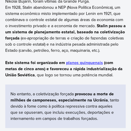
Nikolai Bujarin, foram vítimas da Grande Purga.
Em 1928, Stalin abandonou a NEP (Nova Política Econômica), um
sistema econômico misto implementado por Lenin em 1921, que
combinava o controle estatal de algumas áreas da economia com
o investimento privado e a economia de mercado.
Stalin passou a
um sistema de planejamento estatal, baseado na coletivização
forçada
(ex-apropriação de terras e criação de fazendas coletivas
sob o controle estatal) e na indústria pesada administrada pelo
Estado (carvão, petróleo, ferro, aço, maquinaria, etc.).
Este sistema foi organizado em
planos quinquenais
(com
metas de cinco anos) e favoreceu a rápida industrialização da
União Soviética
, que logo se tornou uma potência mundial.
No entanto, a coletivização forçada
provocou a morte de
milhões de camponeses, especialmente na Ucrânia
, tanto
devido à fome como à política repressiva contra aqueles
que se opuseram, que incluiu execuções, deportações e
internamento em campos de trabalhos forçados.