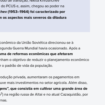
íodo de transição, Nikita Khrushchev
o do PCUS e, assim, chegou ao poder na
hev (1953–1964) foi caracterizado por
 os aspectos mais severos da ditadura
conômico da União Soviética direcionou-se à
Segunda Guerra Mundial havia ocasionado. Após a
ama de reformas econômicas que afetaram
tinham o objetivo de reduzir o planejamento econômico
 o padrão de vida da população.
produção privada, aumentaram os pagamentos em
uve mais investimentos no setor agrícola. Além disso,
gens”, que consistia em cultivar uma grande área de
2
m
) na região russa de Altai e no atual Cazaquistão, por
rnas.