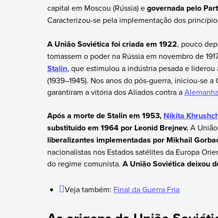
capital em Moscou (Rússia) e
governada pelo Part
Caracterizou-se pela implementação dos princípio
A União Soviética foi criada em 1922
, pouco dep
tomassem o poder na Rússia em novembro de 191
Stalin
, que estimulou a indústria pesada e liderou 
(1939–1945). Nos anos do pós-guerra, iniciou-se a
garantiram a vitória dos Aliados contra a
Alemanh
Após a morte de Stalin em 1953,
Nikita Khrushc
substituído em 1964 por Leonid Brejnev.
A União 
liberalizantes implementadas por Mikhail Gorb
nacionalistas nos Estados satélites da Europa Ori
do regime comunista.
A União Soviética deixou d
Veja também:
Final da Guerra Fria
As origens da União Soviéti