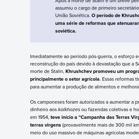
Após a morte de Stalin e um breve per
assumiu o cargo de primeiro secretári
União Soviética.
O período de Khrushc
uma série de reformas que atenuaram
soviética.
Imediatamente ao período pós-guerra, o esforço e
reconstrução do país devido à devastação que a 
morte de Stalin,
Khrushchev promoveu um progr
principalmente o setor agrícola
. Essas reformas 
para aumentar a produção de alimentos e melhorar
Os camponeses foram autorizados a aumentar a 
dinheiro aos
kolkhozes
ou fazendas coletivas e ho
em 1954,
teve início a “Campanha das Terras Vir
terras virgens
(provavelmente mais de 300 mil k
meio do uso massivo de máquinas agrícolas mode