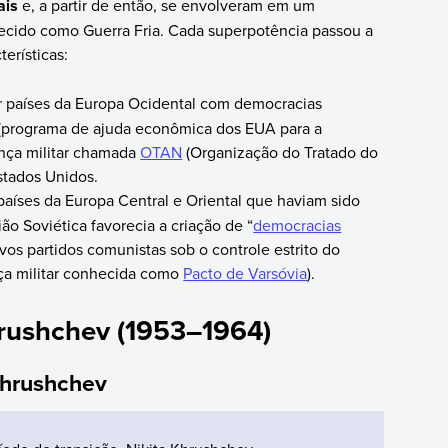
ais
e, a partir de então, se envolveram em um
hecido como Guerra Fria. Cada superpotência passou a
erísticas:
r países da Europa Ocidental com democracias
(programa de ajuda econômica dos EUA para a
ança militar chamada
OTAN
(Organização do Tratado do
Estados Unidos.
países da Europa Central e Oriental que haviam sido
o Soviética favorecia a criação de “
democracias
vos partidos comunistas sob o controle estrito do
nça militar conhecida como
Pacto de Varsóvia
).
hrushchev (1953–1964)
Khrushchev