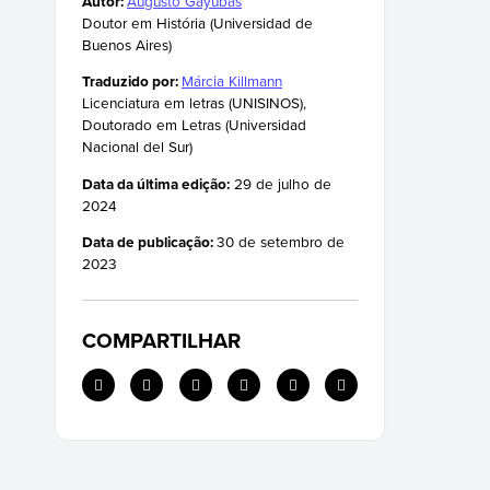
Autor:
Augusto Gayubas
Doutor em História (Universidad de
A dissolução da União Soviética
Buenos Aires)
Traduzido por:
Márcia Killmann
Licenciatura em letras (UNISINOS),
Doutorado em Letras (Universidad
Nacional del Sur)
Data da última edição:
29 de julho de
2024
Data de publicação:
30 de setembro de
2023
COMPARTILHAR