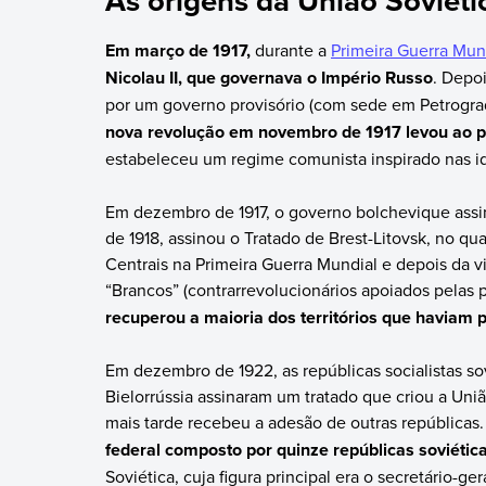
Em março de 1917,
durante a
Primeira Guerra Mun
Nicolau II, que governava o Império Russo
. Depo
por um governo provisório (com sede em Petrograd
nova revolução em novembro de 1917 levou ao po
estabeleceu um regime comunista inspirado nas i
Em dezembro de 1917, o governo bolchevique assin
de 1918, assinou o Tratado de Brest-Litovsk, no qua
Centrais na Primeira Guerra Mundial e depois da v
“Brancos” (contrarrevolucionários apoiados pelas 
recuperou a maioria dos territórios que haviam 
Em dezembro de 1922, as repúblicas socialistas sov
Bielorrússia assinaram um tratado que criou a Uniã
mais tarde recebeu a adesão de outras repúblicas
federal composto por quinze repúblicas soviétic
Soviética, cuja figura principal era o secretário-ger