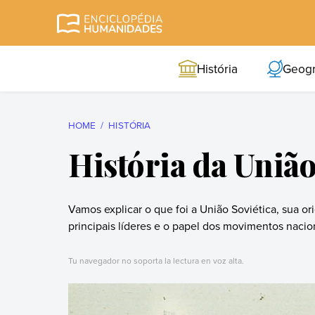
Skip
to
Enciclopédia
A enciclopédia de
content
Humanidades
humanidades mais
História
Geogr
completa e mais
confiável
HOME
HISTÓRIA
História da União
Vamos explicar o que foi a União Soviética, sua or
principais líderes e o papel dos movimentos nacion
Tu navegador no soporta la lectura en voz alta.