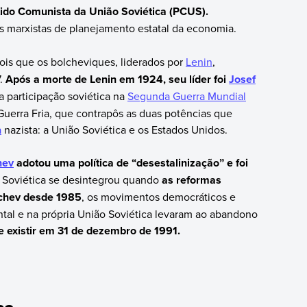
ido Comunista da União Soviética (PCUS).
s marxistas de planejamento estatal da economia.
ois que os bolcheviques, liderados por
Lenin
,
7.
Após a morte de Lenin em 1924, seu líder foi
Josef
a participação soviética na
Segunda Guerra Mundial
 Guerra Fria, que contrapôs as duas potências que
a
nazista: a União Soviética e os Estados Unidos.
hev
adotou uma política de “desestalinização” e foi
Soviética se desintegrou quando
as reformas
achev desde 1985
, os movimentos democráticos e
ental e na própria União Soviética levaram ao abandono
e existir em 31 de dezembro de 1991.
ca