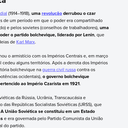
dial
(1914–1918),
uma
revolução
derrubou o czar
is de um período em que o poder era compartilhado
o) e pelos sovietes (conselhos de trabalhadores),
uma
der o partido bolchevique, liderado por Lenin
, que
deias de
Karl Marx
.
ou o armistício com os Impérios Centrais e, em março
l cedeu alguns territórios. Após a derrota dos Impérios
itória bolchevique na
guerra civil russa
contra os
potências ocidentais),
o governo bolchevique
pertencido ao Império Czarista em 1921
.
iéticas da Rússia, Ucrânia, Transcaucásia e
o das Repúblicas Socialistas Soviéticas (URSS), que
.
A União Soviética se constituiu em um Estado
as
e era governada pelo Partido Comunista da União
al do partido.