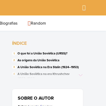
Biografias
Random
ÍNDICE
O que foi a União Soviética (URSS)?
As origens da União Soviética
A União Soviética na Era Stalin (1924–1953)
A União Soviética na era Khrushchev
(1953–1964)
A União Soviética na Era Brejnev (1964–
1982)
As reformas de Gorbachev e a
SOBRE O AUTOR
desintegração da União Soviética (1985–
1991)