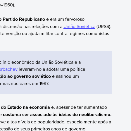
9–1960).
o Partido Republicano
e era um fervoroso
 à distensão nas relações com a
União Soviética
(URSS):
rvenção ou ajuda militar contra regimes comunistas
línio econômico da União Soviética e a
orbachev
levaram-no a adotar uma política
ão ao governo soviético
e assinou um
armas nucleares em 1987.
o do Estado na economia
e, apesar de ter aumentado
ue
costuma ser associado às ideias do neoliberalismo.
ve altos níveis de popularidade, especialmente após a
essão de seus primeiros anos de governo.