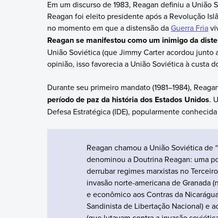
Em um discurso de 1983, Reagan definiu a União S
Reagan foi eleito presidente após a Revolução Islâ
no momento em que a distensão da
Guerra Fria
vi
Reagan se manifestou como um inimigo da dist
União Soviética (que Jimmy Carter acordou junto a
opinião, isso favorecia a União Soviética à custa 
Durante seu primeiro mandato (1981–1984), Reaga
período de paz da história dos Estados Unidos
. 
Defesa Estratégica (IDE), popularmente conhecida 
Reagan chamou a União Soviética de “
denominou a Doutrina Reagan: uma polí
derrubar regimes marxistas no Terceir
invasão norte-americana de Granada (n
e econômico aos Contras da Nicarágu
Sandinista de Libertação Nacional) e a
(que lutavam contra a invasão soviética