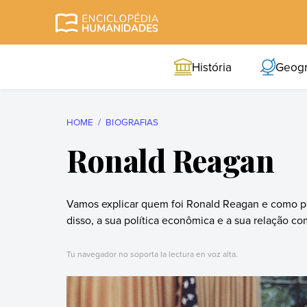
Skip
to
Enciclopédia
A enciclopédia de
content
Humanidades
humanidades mais
História
Geogr
completa e mais
confiável
HOME
BIOGRAFIAS
Ronald Reagan
Vamos explicar quem foi Ronald Reagan e como pa
disso, a sua política econômica e a sua relação co
Tu navegador no soporta la lectura en voz alta.