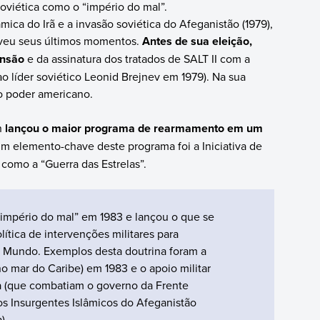
oviética como o “império do mal”.
mica do Irã e a invasão soviética do Afeganistão (1979),
veu seus últimos momentos.
Antes de sua eleição,
ensão
e da assinatura dos tratados de SALT II com a
o líder soviético Leonid Brejnev em 1979). Na sua
do poder americano.
n
lançou o maior programa de rearmamento em um
Um elemento-chave deste programa foi a Iniciativa de
como a “Guerra das Estrelas”.
império do mal” em 1983 e lançou o que se
tica de intervenções militares para
o Mundo. Exemplos desta doutrina foram a
o mar do Caribe) em 1983 e o apoio militar
a (que combatiam o governo da Frente
os Insurgentes Islâmicos do Afeganistão
).