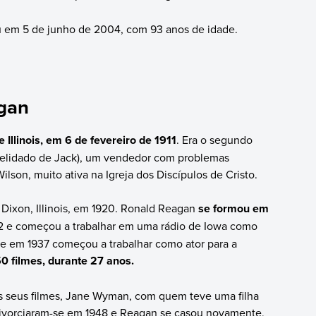
u em 5 de junho de 2004, com 93 anos de idade.
agan
llinois, em 6 de fevereiro de 1911
. Era o segundo
pelidado de Jack), um vendedor com problemas
lson, muito ativa na Igreja dos Discípulos de Cristo.
m Dixon, Illinois, em 1920. Ronald Reagan
se formou em
2 e começou a trabalhar em uma rádio de Iowa como
a e em 1937 começou a trabalhar como ator para a
0 filmes, durante 27 anos.
s seus filmes, Jane Wyman, com quem teve uma filha
 Divorciaram-se em 1948 e Reagan se casou novamente,