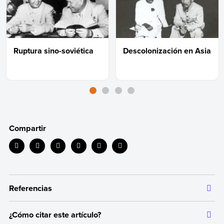
Ruptura sino-soviética
Descolonización en Asia
Compartir
Referencias
¿Cómo citar este artículo?
Toda la información que ofrecemos está respaldada por