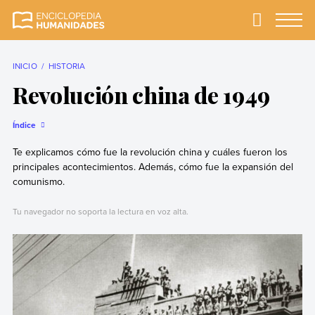
Skip
to
Primary
Menu
Enciclopedia
La enciclopedia de
content
Humanidades
humanidades más
completa y más
INICIO
HISTORIA
confiable
Revolución china de 1949
Índice
Te explicamos cómo fue la revolución china y cuáles fueron los
principales acontecimientos. Además, cómo fue la expansión del
comunismo.
Tu navegador no soporta la lectura en voz alta.