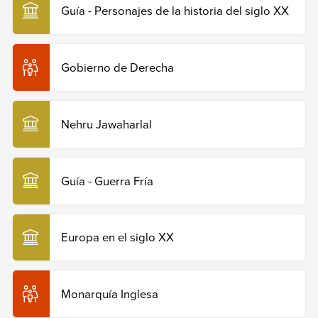
https://humanidades.com/margaret-thatcher-1925-2013/
.
Guía - Personajes de la historia del siglo XX
Copiar cita
Gobierno de Derecha
Nehru Jawaharlal
Guía - Guerra Fría
Europa en el siglo XX
Monarquía Inglesa