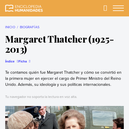
Skip
to
Primary
Menu
Enciclopedia
La enciclopedia de
content
Humanidades
humanidades más
completa y más
INICIO
BIOGRAFÍAS
confiable
Margaret Thatcher (1925-
2013)
Índice
Ficha
Te contamos quién fue Margaret Thatcher y cómo se convirtió en
la primera mujer en ejercer el cargo de Primer Ministro del Reino
Unido. Además, su ideología y sus políticas internacionales.
Tu navegador no soporta la lectura en voz alta.