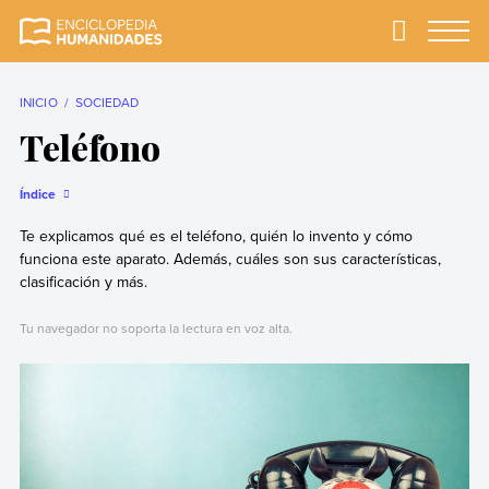
Skip
to
Primary
Menu
Enciclopedia
La enciclopedia de
content
Humanidades
humanidades más
completa y más
INICIO
SOCIEDAD
confiable
Teléfono
Índice
Te explicamos qué es el teléfono, quién lo invento y cómo
funciona este aparato. Además, cuáles son sus características,
clasificación y más.
Tu navegador no soporta la lectura en voz alta.