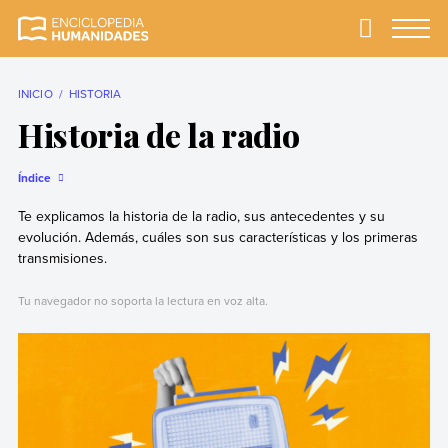
Skip
to
Primary
Menu
Enciclopedia
La enciclopedia de
content
Humanidades
humanidades más
completa y más
INICIO
HISTORIA
confiable
Historia de la radio
Índice
Te explicamos la historia de la radio, sus antecedentes y su
evolución. Además, cuáles son sus características y los primeras
transmisiones.
Tu navegador no soporta la lectura en voz alta.