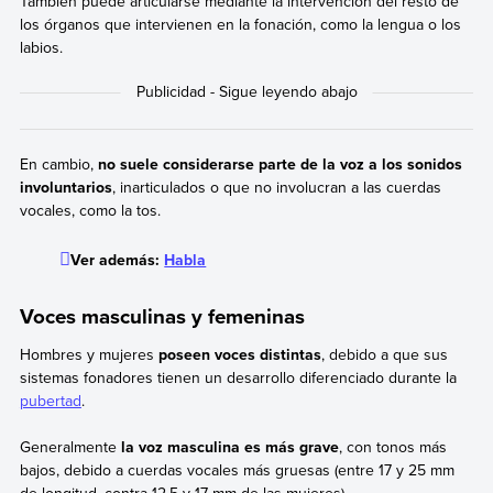
También puede articularse mediante la intervención del resto de
los órganos que intervienen en la fonación, como la lengua o los
labios.
En cambio,
no suele considerarse parte de la voz a los sonidos
involuntarios
, inarticulados o que no involucran a las cuerdas
vocales, como la tos.
Ver además:
Habla
Voces masculinas y femeninas
Hombres y mujeres
poseen voces distintas
, debido a que sus
sistemas fonadores tienen un desarrollo diferenciado durante la
pubertad
.
Generalmente
la voz masculina es más grave
, con tonos más
bajos, debido a cuerdas vocales más gruesas (entre 17 y 25 mm
de longitud, contra 12.5 y 17 mm de las mujeres).