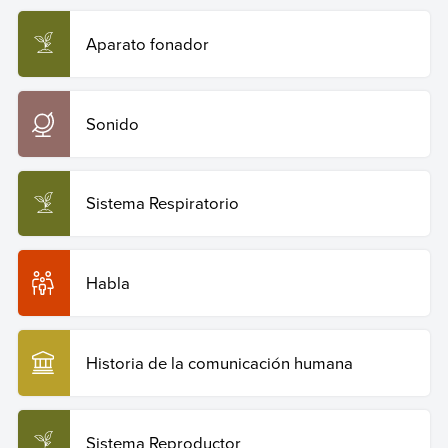
de 2026 de
https://humanidades.com/voz/
.
CoriVeu
.
Aparato fonador
Copiar cita
Sonido
Sistema Respiratorio
Habla
Historia de la comunicación humana
Sistema Reproductor