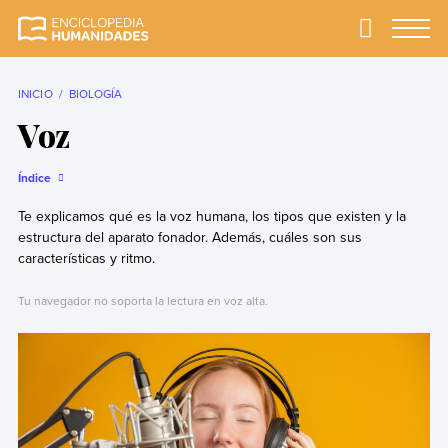
Skip
to
Primary
Menu
Enciclopedia
La enciclopedia de
content
Humanidades
humanidades más
completa y más
INICIO
BIOLOGÍA
confiable
Voz
Índice
Te explicamos qué es la voz humana, los tipos que existen y la
estructura del aparato fonador. Además, cuáles son sus
características y ritmo.
Tu navegador no soporta la lectura en voz alta.