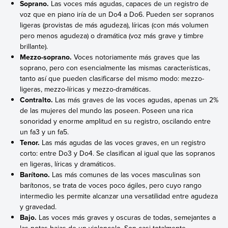
Soprano.
Las voces más agudas, capaces de un registro de
voz que en piano iría de un Do4 a Do6. Pueden ser sopranos
ligeras (provistas de más agudeza), líricas (con más volumen
pero menos agudeza) o dramática (voz más grave y timbre
brillante).
Mezzo-soprano.
Voces notoriamente más graves que las
soprano, pero con esencialmente las mismas características,
tanto así que pueden clasificarse del mismo modo: mezzo-
ligeras, mezzo-líricas y mezzo-dramáticas.
Contralto.
Las más graves de las voces agudas, apenas un 2%
de las mujeres del mundo las poseen. Poseen una rica
sonoridad y enorme amplitud en su registro, oscilando entre
un fa3 y un fa5.
Tenor.
Las más agudas de las voces graves, en un registro
corto: entre Do3 y Do4. Se clasifican al igual que las sopranos
en ligeras, líricas y dramáticos.
Barítono.
Las más comunes de las voces masculinas son
barítonos, se trata de voces poco ágiles, pero cuyo rango
intermedio les permite alcanzar una versatilidad entre agudeza
y gravedad.
Bajo.
Las voces más graves y oscuras de todas, semejantes a