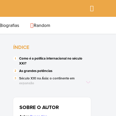
Biografias
Random
ÍNDICE
Como é a política internacional no século
XXI?
As grandes potências
Século XXI na Ásia: o continente em
expansão
Século XXI na América Latina: as
dificuldades da democracia
África: instabilidade permanente
SOBRE O AUTOR