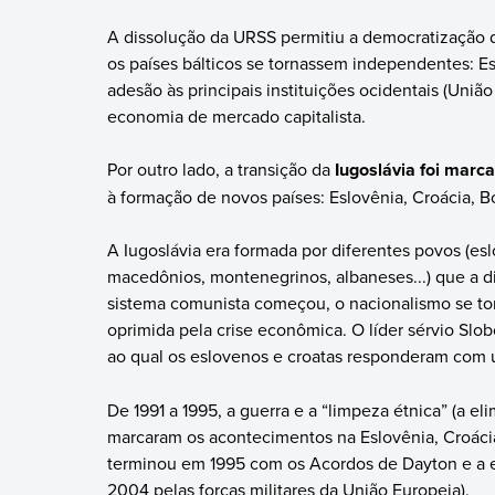
A dissolução da URSS permitiu a democratização d
os países bálticos se tornassem independentes: Est
adesão às principais instituições ocidentais (Uniã
economia de mercado capitalista.
Por outro lado, a transição da
Iugoslávia foi marca
à formação de novos países: Eslovênia, Croácia, 
A Iugoslávia era formada por diferentes povos (es
macedônios, montenegrinos, albaneses...) que a d
sistema comunista começou, o nacionalismo se to
oprimida pela crise econômica. O líder sérvio S
ao qual os eslovenos e croatas responderam com
De 1991 a 1995, a guerra e a “limpeza étnica” (a e
marcaram os acontecimentos na Eslovênia, Croácia,
terminou em 1995 com os Acordos de Dayton e a e
2004 pelas forças militares da União Europeia).