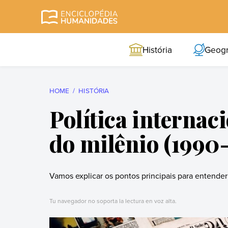
Skip
to
Enciclopédia
A enciclopédia de
content
Humanidades
humanidades mais
História
Geogr
completa e mais
confiável
HOME
HISTÓRIA
Política interna
do milênio (1990
Vamos explicar os pontos principais para entender
Tu navegador no soporta la lectura en voz alta.