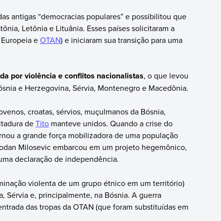
as antigas “democracias populares” e possibilitou que
ônia, Letônia e Lituânia. Esses países solicitaram a
o Europeia e
OTAN
) e iniciaram sua transição para uma
da por violência e conflitos nacionalistas
, o que levou
Bósnia e Herzegovina, Sérvia, Montenegro e Macedônia.
lovenos, croatas, sérvios, muçulmanos da Bósnia,
itadura de
Tito
manteve unidos. Quando a crise do
rnou a grande força mobilizadora de uma população
lobodan Milosevic embarcou em um projeto hegemônico,
 uma declaração de independência.
liminação violenta de um grupo étnico em um território)
 Sérvia e, principalmente, na Bósnia. A guerra
ntrada das tropas da OTAN (que foram substituídas em