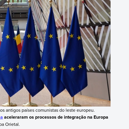
s antigos países comunistas do leste europeu.
ia
aceleraram os processos de integração na Europa
pa Orietal.