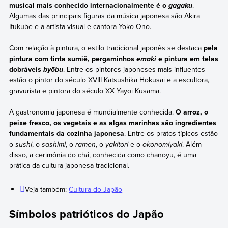
musical mais conhecido internacionalmente é o
.
gagaku
Algumas das principais figuras da música japonesa são Akira
Ifukube e a artista visual e cantora Yoko Ono.
Com relação à pintura, o estilo tradicional japonês se destaca
pela
pintura com tinta sumiê, pergaminhos
e pintura em telas
emaki
dobráveis
. Entre os pintores japoneses mais influentes
byōbu
estão o pintor do século XVIII Katsushika Hokusai e a escultora,
gravurista e pintora do século XX Yayoi Kusama.
A gastronomia japonesa é mundialmente conhecida.
O arroz, o
peixe fresco, os vegetais e as algas marinhas são ingredientes
fundamentais da cozinha japonesa
. Entre os pratos típicos estão
o
sushi
, o
sashimi
, o
ramen
, o
yakitori
e o
okonomiyaki
. Além
disso, a cerimônia do chá, conhecida como chanoyu, é uma
prática da cultura japonesa tradicional.
Veja também:
Cultura do Japão
Símbolos patrióticos do Japão