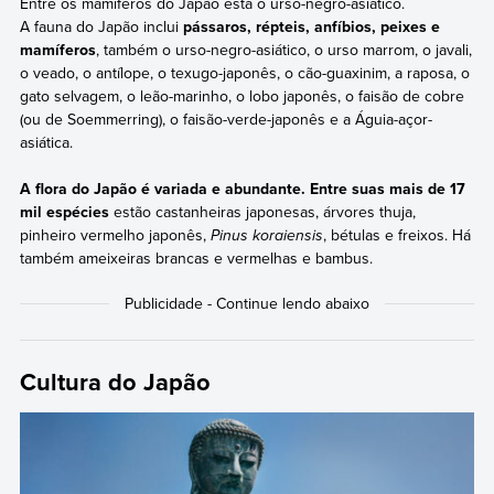
Entre os mamíferos do Japão está o urso-negro-asiático.
A fauna do Japão inclui
pássaros, répteis, anfíbios, peixes e
mamíferos
, também o urso-negro-asiático, o urso marrom, o javali,
o veado, o antílope, o texugo-japonês, o cão-guaxinim, a raposa, o
gato selvagem, o leão-marinho, o lobo japonês, o faisão de cobre
(ou de Soemmerring), o faisão-verde-japonês e a Águia-açor-
asiática.
A flora do Japão é variada e abundante. Entre suas mais de 17
mil espécies
estão castanheiras japonesas, árvores thuja,
pinheiro vermelho japonês,
Pinus koraiensis
, bétulas e freixos. Há
também ameixeiras brancas e vermelhas e bambus.
Cultura do Japão