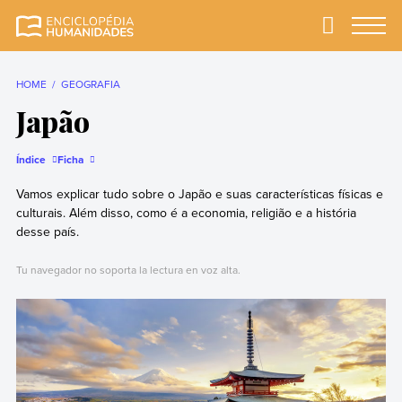
Skip
to
Primary
Menu
Enciclopédia
A enciclopédia de
content
Humanidades
humanidades mais
completa e mais
HOME
GEOGRAFIA
confiável
Japão
Índice
Ficha
Vamos explicar tudo sobre o Japão e suas características físicas e
culturais. Além disso, como é a economia, religião e a história
desse país.
Tu navegador no soporta la lectura en voz alta.