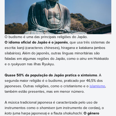
O budismo é uma das principais religiões do Japão.
O idioma oficial do Japão é o japonês
, que usa três sistemas de
escrita: kanji (caracteres chineses), hiragana e katakana (ambos
silabários). Além do japonês, outras línguas minoritárias são
faladas em algumas regiões do Japão, como o
ainu
em Hokkaido
e o
ryukyuan
nas ilhas Ryukyu.
Quase 50% da população do Japão pratica o xintoísmo
. A
segunda maior religião é o budismo, praticado por 46,5% dos
japoneses. Outras religiões, como o cristianismo e o
islamismo
,
também estão presentes, mas em menor número.
A música tradicional japonesa é caracterizada pelo uso de
instrumentos como o
shamisen
(um instrumento de cordas), o
koto
(uma harpa japonesa) e a flauta
shakuhachi
.
O gênero