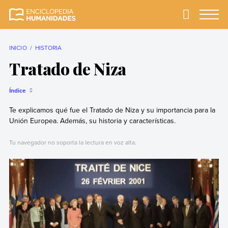
Skip
to
Primary
Menu
Enciclopedia
La enciclopedia de
content
Humanidades
humanidades más
completa y más
INICIO
HISTORIA
confiable
Tratado de Niza
Índice
Te explicamos qué fue el Tratado de Niza y su importancia para la
Unión Europea. Además, su historia y características.
Tu navegador no soporta la lectura en voz alta.