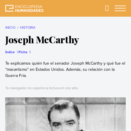
Skip
to
Primary
Menu
Enciclopedia
La enciclopedia de
content
Humanidades
humanidades más
completa y más
INICIO
HISTORIA
confiable
Joseph McCarthy
Índice
Ficha
Te explicamos quién fue el senador Joseph McCarthy y qué fue el
“macartismo” en Estados Unidos. Además, su relación con la
Guerra Fría.
Tu navegador no soporta la lectura en voz alta.