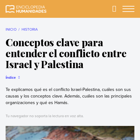
Skip
to
Primary
Menu
Enciclopedia
La enciclopedia de
content
Humanidades
humanidades más
completa y más
INICIO
HISTORIA
confiable
Conceptos clave para
entender el conflicto entre
Israel y Palestina
Índice
Te explicamos qué es el conflicto Israel-Palestina, cuáles son sus
causas y los conceptos clave. Además, cuáles son las principales
organizaciones y qué es Hamás.
Tu navegador no soporta la lectura en voz alta.