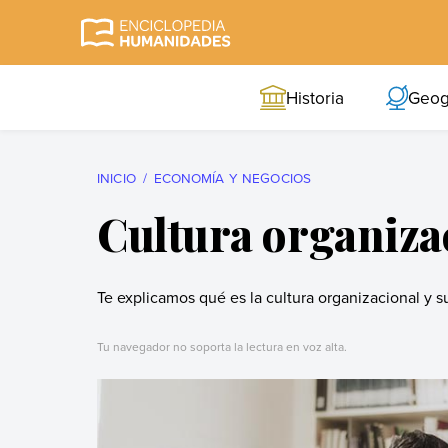
Skip
to
Enciclopedia
La enciclopedia de
content
Humanidades
humanidades más
Historia
Geog
completa y más
confiable
INICIO
ECONOMÍA Y NEGOCIOS
Cultura organiza
Te explicamos qué es la cultura organizacional y s
Tu navegador no soporta la lectura en voz alta.