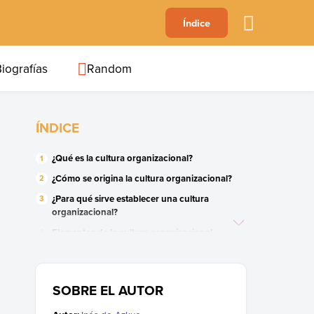
A
Índice
B
C
D
E
F
G
H
I
J
iografías
Random
ÍNDICE
¿Qué es la cultura organizacional?
¿Cómo se origina la cultura organizacional?
¿Para qué sirve establecer una cultura
organizacional?
Elementos de la cultura organizacional
Importancia de la cultura organizacional
SOBRE EL AUTOR