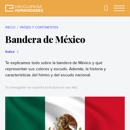
Skip
to
Primary
Menu
Enciclopedia
La enciclopedia de
content
Humanidades
humanidades más
completa y más
INICIO
PAÍSES Y CONTINENTES
confiable
Bandera de México
Índice
Te explicamos todo sobre la bandera de México y qué
representan sus colores y escudo. Además, la historia y
características del himno y del escudo nacional.
Tu navegador no soporta la lectura en voz alta.