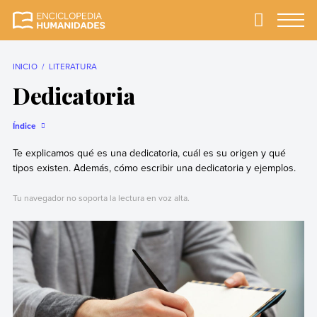
Skip
to
Primary
Menu
Enciclopedia
La enciclopedia de
content
Humanidades
humanidades más
completa y más
INICIO
LITERATURA
confiable
Dedicatoria
Índice
Te explicamos qué es una dedicatoria, cuál es su origen y qué
tipos existen. Además, cómo escribir una dedicatoria y ejemplos.
Tu navegador no soporta la lectura en voz alta.