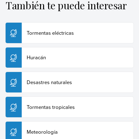
También te puede interesar
Sposob, Gustavo (10 de febrero de 2025).
Tornado
.
Enciclopedia Humanidades. Recuperado el 29 de julio
de 2026 de
https://humanidades.com/tornado/
.
Tormentas eléctricas
Copiar cita
Huracán
Desastres naturales
Tormentas tropicales
Meteorología