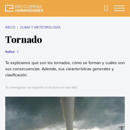
Skip
to
Primary
Menu
Enciclopedia
La enciclopedia de
content
Humanidades
humanidades más
completa y más
INICIO
CLIMA Y METEOROLOGÍA
confiable
Tornado
Índice
Te explicamos qué son los tornados, cómo se forman y cuáles son
sus consecuencias. Además, sus características generales y
clasificación.
Tu navegador no soporta la lectura en voz alta.