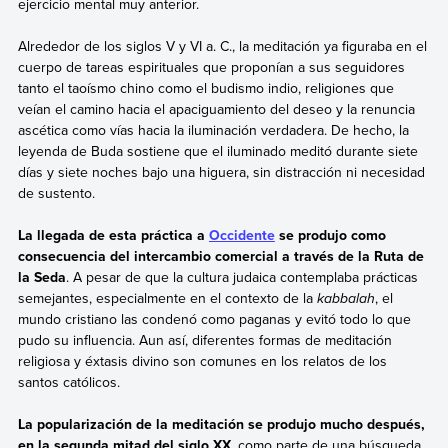
ejercicio mental muy anterior.
Alrededor de los siglos V y VI a. C., la meditación ya figuraba en el
cuerpo de tareas espirituales que proponían a sus seguidores
tanto el taoísmo chino como el budismo indio, religiones que
veían el camino hacia el apaciguamiento del deseo y la renuncia
ascética como vías hacia la iluminación verdadera. De hecho, la
leyenda de Buda sostiene que el iluminado meditó durante siete
días y siete noches bajo una higuera, sin distracción ni necesidad
de sustento.
La llegada de esta práctica a
Occidente
se produjo como
consecuencia del intercambio comercial a través de la Ruta de
la Seda
. A pesar de que la cultura judaica contemplaba prácticas
semejantes, especialmente en el contexto de la
kabbalah
, el
mundo cristiano las condenó como paganas y evitó todo lo que
pudo su influencia. Aun así, diferentes formas de meditación
religiosa y éxtasis divino son comunes en los relatos de los
santos católicos.
La popularización de la meditación se produjo mucho después,
en la segunda mitad del siglo XX
, como parte de una búsqueda