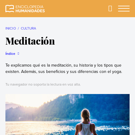
Skip
to
Primary
Menu
Enciclopedia
La enciclopedia de
content
Humanidades
humanidades más
completa y más
INICIO
CULTURA
confiable
Meditación
Índice
Te explicamos qué es la meditación, su historia y los tipos que
existen. Además, sus beneficios y sus diferencias con el yoga.
Tu navegador no soporta la lectura en voz alta.