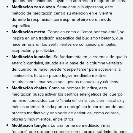
que los pensamientos fluyan, sin aferrarse a ninguno de ellos.
Meditación zen o azen
. Semejante a la vipassana, este
método de meditación centra su atención en el vientre
durante la respiración, para aspirar el aire de un modo
específico.
Meditación metta
. Conocida como el “amor benevolente”, se
inspira en una tradición específica del budismo tibetano, que
hace énfasis en los sentimientos de compasión, empatía,
aceptación y positividad.
Meditación kundalini
. Se fundamenta en la creencia de que la
energía kundalini, situada en la base de la columna vertebral
del cuerpo humano, puede “despertarse” para acceder a la
iluminación. Esto se puede lograr mediante mantras,
respiraciones, mudras (o sea, gestos manuales) y cánticos.
Meditación chakra
. Como su nombre lo indica, esta
meditación busca activar los centros energéticos del cuerpo
humano, conocidos como “chakras” en la tradición filosófica y
médica oriental. A cada punto energético le corresponde una
práctica meditativa y una serie de estímulos, como colores,
olores y movimientos, entre otros.
Meditación tonglen
. Es una forma de meditación más
“oscura”, que propone conectar con el propio sufrimiento para