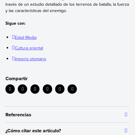
través de un estudio detallado de los terrenos de batalla, la fuerza
y las características del enemigo.
Sigue con:
Edad Media
Cultura oriental
Imperio otomano
Compartir
Referencias
¿Cómo citar este artículo?
Toda la información que ofrecemos está respaldada por