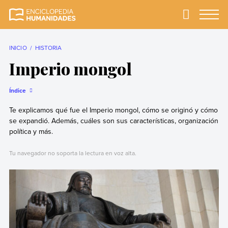
Skip
to
Primary
Menu
Enciclopedia
La enciclopedia de
content
Humanidades
humanidades más
completa y más
INICIO
HISTORIA
confiable
Imperio mongol
Índice
Te explicamos qué fue el Imperio mongol, cómo se originó y cómo
se expandió. Además, cuáles son sus características, organización
política y más.
Tu navegador no soporta la lectura en voz alta.