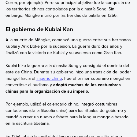
Corea, por ejemplo). Pero su principal objetivo fue la conquista de
los territorios chinos controlados por la dinastía Song. Sin
embargo, Möngke murió por las heridas de batalla en 1256.
El gobierno de Kublai Kan
A la muerte de Möngke, comenzó una guerra entre sus hermanos
Kublai y Arik Boke por la sucesión. La guerra duró dos años y
finalizó con la victoria de Kublai y su ascenso como Gran Kan.
Kublai hizo la guerra a la dinastía Song y consiguió el dominio del
este de China. Durante su gobierno, hizo una transición del poder
mongol hacia el
imperio chino
. Fue el primer soberano mongol en
convertirse al budismo y
adoptó muchas de las costumbres
chinas para la organización de su imperio
.
Por ejemplo, utilizó el calendario chino, integró costumbres
confucianas (de la filosofía china) para los rituales de gobierno y
mandó a crear un nuevo alfabeto para la lengua mongola basado
en la escritura tibetana.
En 1254, ubicó la capital del Imperio mongol en un sitio al que