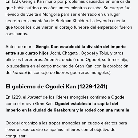
En 1227, Gengis Kan murió por problemas causados en una caída
que había sufrido dos años antes mientras cazaba. Su cuerpo fue
llevado de vuelta a Mongolia para ser enterrado en un lugar
secreto en la montaña de Burkhan Khaldun. La leyenda cuenta
que todos los que vieron el cortejo fúnebre del emperador fueron
asesinados.
Antes de morir,
Gengis Kan estableció la división del imperio
entre sus cuatro hijos
Jochi, Chagatai, Ogodei y Tolui, y otros
oficiales herederos. Además, decidió que Ogodei, su tercer hijo,
lo sucediera en el cargo máximo de Gran Kan, con la aprobación
del
kurultai
(el consejo de líderes guerreros mongoles).
El gobierno de Ogodei Kan (1229-1241)
En 1229, el
kurultai
de los líderes mongoles confirmó a Ogodei
como el nuevo Gran Kan.
Ogodei estableció la capital del
imperio en la ciudad de Karakorum y la rodeó con una muralla
.
Ogodei organizó a las tropas mongolas en cuatro ejércitos para
llevar a cabo cuatro campañas militares con el objetivo de
conquistar: