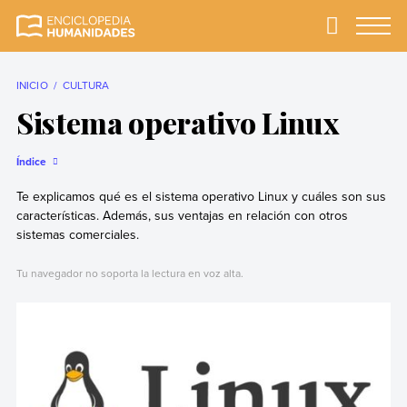
Skip
to
Primary
Menu
Enciclopedia
La enciclopedia de
content
Humanidades
humanidades más
completa y más
INICIO
CULTURA
confiable
Sistema operativo Linux
Índice
Te explicamos qué es el sistema operativo Linux y cuáles son sus
características. Además, sus ventajas en relación con otros
sistemas comerciales.
Tu navegador no soporta la lectura en voz alta.