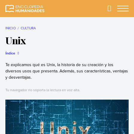
Skip
to
Primary
Menu
Enciclopedia
La enciclopedia de
content
Humanidades
humanidades más
completa y más
INICIO
CULTURA
confiable
Unix
Índice
Te explicamos qué es Unix, la historia de su creación y los
diversos usos que presenta. Además, sus características, ventajas
y desventajas.
Tu navegador no soporta la lectura en voz alta.