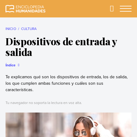
Skip
to
Primary
Menu
Enciclopedia
La enciclopedia de
content
Humanidades
humanidades más
completa y más
INICIO
CULTURA
confiable
Dispositivos de entrada y
salida
Índice
Te explicamos qué son los dispositivos de entrada, los de salida,
los que cumplen ambas funciones y cuáles son sus
características.
Tu navegador no soporta la lectura en voz alta.