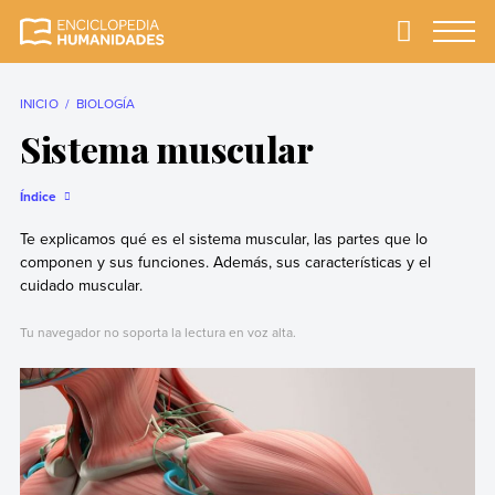
Skip
to
Primary
Menu
Enciclopedia
La enciclopedia de
content
Humanidades
humanidades más
completa y más
INICIO
BIOLOGÍA
confiable
Sistema muscular
Índice
Te explicamos qué es el sistema muscular, las partes que lo
componen y sus funciones. Además, sus características y el
cuidado muscular.
Tu navegador no soporta la lectura en voz alta.