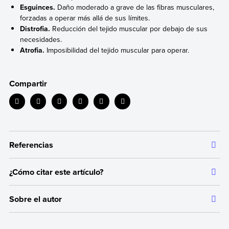
Esguinces.
Daño moderado a grave de las fibras musculares,
forzadas a operar más allá de sus límites.
Distrofia.
Reducción del tejido muscular por debajo de sus
necesidades.
Atrofia.
Imposibilidad del tejido muscular para operar.
Compartir
Referencias
¿Cómo citar este artículo?
Toda la información que ofrecemos está respaldada por
fuentes bibliográficas autorizadas y actualizadas, que aseguran
Citar la fuente original de donde tomamos información sirve para
un contenido confiable en línea con nuestros principios
Sobre el autor
dar crédito a los autores correspondientes y evitar incurrir en
editoriales.
plagio. Además, permite a los lectores acceder a las fuentes
Autor:
Equipo editorial, Etecé
originales utilizadas en un texto para verificar o ampliar