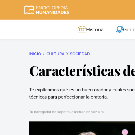
Skip
to
Enciclopedia
La enciclopedia de
content
Humanidades
humanidades más
Historia
Geog
completa y más
confiable
INICIO
CULTURA Y SOCIEDAD
Características d
Te explicamos qué es un buen orador y cuáles son 
técnicas para perfeccionar la oratoria.
Tu navegador no soporta la lectura en voz alta.