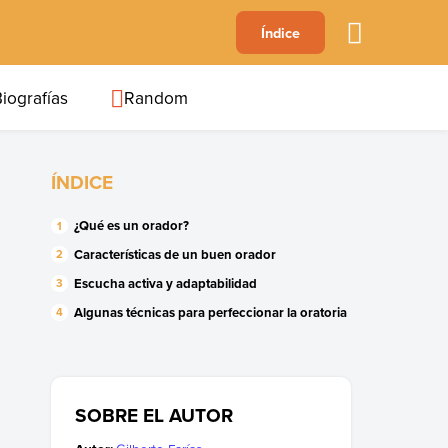
A
Índice
B
C
D
E
F
G
H
I
J
iografías
Random
ÍNDICE
¿Qué es un orador?
Características de un buen orador
Escucha activa y adaptabilidad
Algunas técnicas para perfeccionar la oratoria
SOBRE EL AUTOR