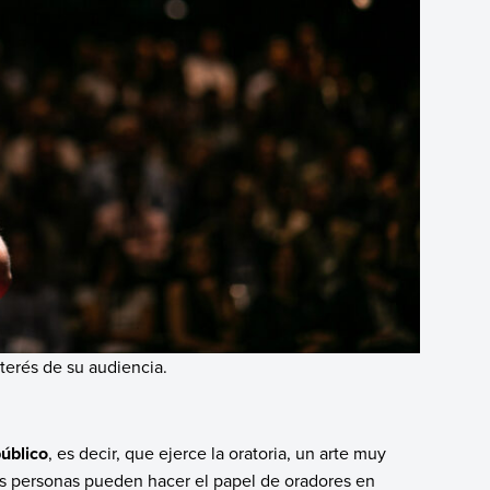
terés de su audiencia.
úblico
, es decir, que ejerce la oratoria, un arte muy
as personas pueden hacer el papel de oradores en