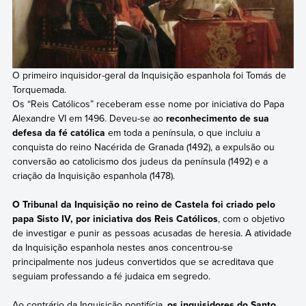
O primeiro inquisidor-geral da Inquisição espanhola foi Tomás de
Torquemada.
Os “Reis Católicos” receberam esse nome por iniciativa do Papa
Alexandre VI em 1496. Deveu-se ao
reconhecimento de sua
defesa da fé católica
em toda a península, o que incluiu a
conquista do reino Nacérida de Granada (1492), a expulsão ou
conversão ao catolicismo dos judeus da península (1492) e a
criação da Inquisição espanhola (1478).
O Tribunal da Inquisição no reino de Castela foi criado pelo
papa Sisto IV, por iniciativa dos Reis Católicos
, com o objetivo
de investigar e punir as pessoas acusadas de heresia. A atividade
da Inquisição espanhola nestes anos concentrou-se
principalmente nos judeus convertidos que se acreditava que
seguiam professando a fé judaica em segredo.
Ao contrário da Inquisição pontifícia,
os inquisidores do Santo