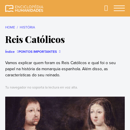
Skip
to
Primary
Menu
Enciclopédia
A enciclopédia de
content
Humanidades
humanidades mais
completa e mais
HOME
HISTÓRIA
confiável
Reis Católicos
Índice
PONTOS IMPORTANTES
Vamos explicar quem foram os Reis Católicos e qual foi o seu
papel na história da monarquia espanhola. Além disso, as
características do seu reinado.
Tu navegador no soporta la lectura en voz alta.