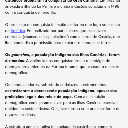
Católicos ordenaram a conquista de Gran Canaria
. Em 1493 foi
anexada a ilha de La Palma e a união a Castela concluiu em 1496
com a conquista de Tenerife.
O processo de conquista foi muito similar ao que logo se aplicou
na
América
. Foi realizado por particulares que assinavam
contratos (chamados “capitulações”) com a coroa de Castela, que
lhes concedia a permissão para explorar e conquistar terras.
Os
, a população indígena das ilhas Canárias, foram
guanches
dizimados
. A violência dos conquistadores e o contágio de
doenças provenientes da Europa foram o que causou o desastre
demográfico.
Os conquistadores, sobretudo andaluzes e estremenhos,
escravizaram a decrescente população indígena, apesar das
proibições legais dos reis e do papa.
Com a diminuição
demográfica, começaram a levar para as ilhas Canárias escravos
obtidos na costa africana. O açúcar tornou-se a principal fonte de
riqueza nas ilhas.
A estrutura administrativa foi copiada da castelhana, com um