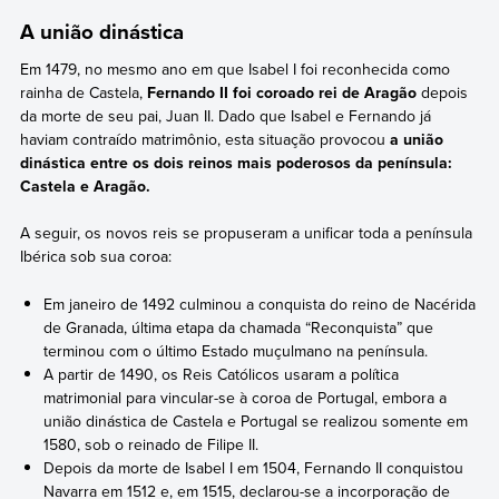
A união dinástica
Em 1479, no mesmo ano em que Isabel I foi reconhecida como
rainha de Castela,
Fernando II foi coroado rei de Aragão
depois
da morte de seu pai, Juan II. Dado que Isabel e Fernando já
haviam contraído matrimônio, esta situação provocou
a união
dinástica entre os dois reinos mais poderosos da península:
Castela e Aragão.
A seguir, os novos reis se propuseram a unificar toda a península
Ibérica sob sua coroa:
Em janeiro de 1492 culminou a conquista do reino de Nacérida
de Granada, última etapa da chamada “Reconquista” que
terminou com o último Estado muçulmano na península.
A partir de 1490, os Reis Católicos usaram a política
matrimonial para vincular-se à coroa de Portugal, embora a
união dinástica de Castela e Portugal se realizou somente em
1580, sob o reinado de Filipe II.
Depois da morte de Isabel I em 1504, Fernando II conquistou
Navarra em 1512 e, em 1515, declarou-se a incorporação de