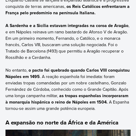
conquista de terras americanas,
os Reis Católicos enfrentaram a
França pelo predomínio na península Italiana.
A Sardenha e a Sicília estavam integradas na coroa de Aragão
,
e em Nápoles reinava um ramo bastardo de Afonso V de Aragão.
Em um primeiro momento, Fernando, o Católico, e o monarca
francês, Carlos VIII, buscaram uma solução negociada. Foi o
Tratado de Barcelona (1493) que permitiu a Aragão recuperar o
Rossilhão e a Cerdanha.
No entanto,
o pacto foi quebrado quando Carlos VIII conquistou
Nápoles em 1495
. A reação espanhola foi imediata: foram
enviadas tropas comandadas por um nobre castelhano, Gonzalo
Fernández de Córdoba, conhecido como o Grande Capitão. Após
uma longa campanha militar,
as tropas espanholas incorporaram
à monarquia hispânica o reino de Nápoles em 1504.
A Espanha
tornou-se assim uma grande potência europeia.
A expansão no norte da África e da América