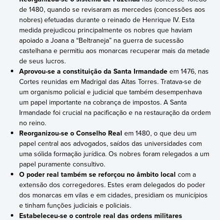
de 1480, quando se revisaram as mercedes (concessões aos
nobres) efetuadas durante o reinado de Henrique IV. Esta
medida prejudicou principalmente os nobres que haviam
apoiado a Joana a “Beltraneja” na guerra de sucessão
castelhana e permitiu aos monarcas recuperar mais da metade
de seus lucros.
Aprovou-se a constituição da Santa Irmandade
em 1476, nas
Cortes reunidas em Madrigal das Altas Torres. Tratava-se de
um organismo policial e judicial que também desempenhava
um papel importante na cobrança de impostos. A Santa
Irmandade foi crucial na pacificação e na restauração da ordem
no reino.
Reorganizou-se o Conselho Real
em 1480, o que deu um
papel central aos advogados, saídos das universidades com
uma sólida formação jurídica. Os nobres foram relegados a um
papel puramente consultivo.
O poder real também se reforçou no âmbito local
com a
extensão dos corregedores. Estes eram delegados do poder
dos monarcas em vilas e em cidades, presidiam os municípios
e tinham funções judiciais e policiais.
Estabeleceu-se o controle real das ordens militares