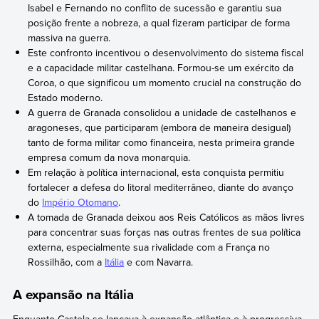
Isabel e Fernando no conflito de sucessão e garantiu sua
posição frente a nobreza, a qual fizeram participar de forma
massiva na guerra.
Este confronto incentivou o desenvolvimento do sistema fiscal
e a capacidade militar castelhana. Formou-se um exército da
Coroa, o que significou um momento crucial na construção do
Estado moderno.
A guerra de Granada consolidou a unidade de castelhanos e
aragoneses, que participaram (embora de maneira desigual)
tanto de forma militar como financeira, nesta primeira grande
empresa comum da nova monarquia.
Em relação à política internacional, esta conquista permitiu
fortalecer a defesa do litoral mediterrâneo, diante do avanço
do
Império Otomano
.
A tomada de Granada deixou aos Reis Católicos as mãos livres
para concentrar suas forças nas outras frentes de sua política
externa, especialmente sua rivalidade com a França no
Rossilhão, com a
Itália
e com Navarra.
A expansão na Itália
Enquanto Castela se lançava à expansão atlântica e à progressiva