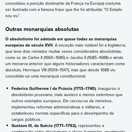
consolidou a posição dominante da França na Europa) costuma
ser ilustrada com a famosa frase que lhe foi atribuída: “O Estado
sou eu”.
Outras monarquias absolutas
O absolutismo foi adotado em quase todas as monarquias
europeias do século XVII
. A exceção mais notável foi a Inglaterra,
que teve dois reinados muitas vezes considerados absolutistas,
como os de Carlos II (1660–1685) e Jacobo II (1685–1688) e ainda
um monarca anterior que alguns historiadores caracterizam como
absoluto, Henrique VIII (1509–1547), mas que desde 1688 viu
consolidar-se uma monarquia constitucional.
Federico Guilherme I da Prússia (1713–1740)
, inaugurou o
absolutismo prussiano, mais austero e menos ostentoso que
outros exemplos europeus. Ele cercou-se de ministros,
implementou reformas administrativas e militares, e
estabeleceu normas específicas para o desempenho de
cargos públicos.
Gustavo III, da Suécia (1771–1792)
, representou a
combinação entre absolutismo e ideias iluministas, geralmente