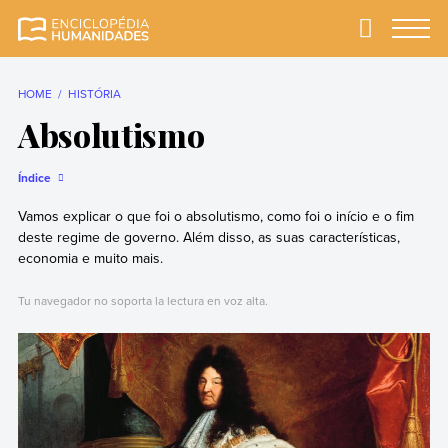
Skip
to
Primary
Menu
Enciclopédia
A enciclopédia de
content
Humanidades
humanidades mais
completa e mais
HOME
HISTÓRIA
confiável
Absolutismo
Índice
Vamos explicar o que foi o absolutismo, como foi o início e o fim
deste regime de governo. Além disso, as suas características,
economia e muito mais.
Tu navegador no soporta la lectura en voz alta.