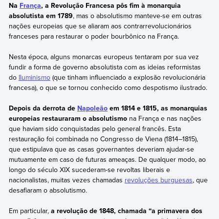
Na
França
, a Revolução Francesa pôs fim à monarquia
absolutista em 1789
, mas o absolutismo manteve-se em outras
nações europeias que se aliaram aos contrarrevolucionários
franceses para restaurar o poder bourbônico na França.
Nesta época, alguns monarcas europeus tentaram por sua vez
fundir a forma de governo absolutista com as ideias reformistas
do
Iluminismo
(que tinham influenciado a explosão revolucionária
francesa), o que se tornou conhecido como despotismo ilustrado.
Depois da derrota de
Napoleão
em 1814 e 1815, as monarquias
europeias restauraram o absolutismo
na França e nas nações
que haviam sido conquistadas pelo general francês. Esta
restauração foi combinada no Congresso de Viena (1814–1815),
que estipulava que as casas governantes deveriam ajudar-se
mutuamente em caso de futuras ameaças. De qualquer modo, ao
longo do século XIX sucederam-se revoltas liberais e
nacionalistas, muitas vezes chamadas
revoluções burguesas
, que
desafiaram o absolutismo.
Em particular,
a revolução de 1848, chamada “a primavera dos