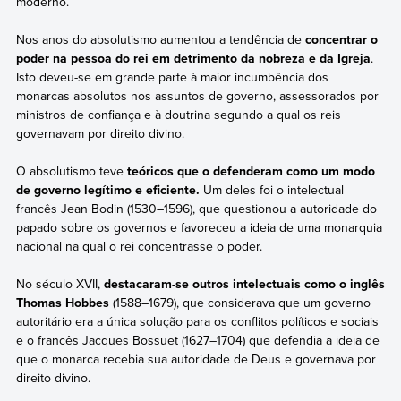
moderno.
Nos anos do absolutismo aumentou a tendência de
concentrar o
poder na pessoa do rei em detrimento da nobreza e da Igreja
.
Isto deveu-se em grande parte à maior incumbência dos
monarcas absolutos nos assuntos de governo, assessorados por
ministros de confiança e à doutrina segundo a qual os reis
governavam por direito divino.
O absolutismo teve
teóricos que o defenderam como um modo
de governo legítimo e eficiente.
Um deles foi o intelectual
francês Jean Bodin (1530–1596), que questionou a autoridade do
papado sobre os governos e favoreceu a ideia de uma monarquia
nacional na qual o rei concentrasse o poder.
No século XVII,
destacaram-se outros intelectuais como o inglês
Thomas Hobbes
(1588–1679), que considerava que um governo
autoritário era a única solução para os conflitos políticos e sociais
e o francês Jacques Bossuet (1627–1704) que defendia a ideia de
que o monarca recebia sua autoridade de Deus e governava por
direito divino.