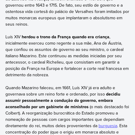
governou entre 1643 e 1715. De fato, seu estilo de governo e a
ostentosa vida cortesã do palácio de Versalhes foram imitados por
muitos monarcas europeus que implantaram o absolutismo em
seus reinos.
Luís XIV
herdou o trono da França quando era criança
,
inicialmente exerceu como regente a sua mãe, Ana de Áustria,
que confiou os assuntos de governo ao seu ministro, o cardeal
italiano Mazarino. Este continuou as medidas iniciadas por seu
antecessor, o cardeal Richelieu, que consistiam em garantir a
posição da França na Europa e fortalecer a corte real francesa em
detrimento da nobreza.
Quando Mazarino faleceu, em 1661, Luís XIV já era adulto e
governava sobre um reino forte e ordenado, por isso
decidiu
assumir pessoalmente a condução do governo, embora
aconselhado por um gabinete de ministros
(o mais destacado foi
Colbert). A reorganização burocrática do Estado promoveu a
nomeação de pessoas com cargos importantes que dependiam
diretamente do rei, muitos deles provenientes da
burguesia
. Esta
concentração do poder (que o erigiu em monarca absoluto e