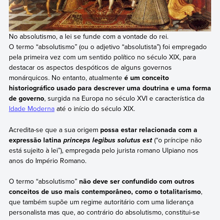
No absolutismo, a lei se funde com a vontade do rei.
O termo “absolutismo” (ou o adjetivo “absolutista”) foi empregado
pela primeira vez com um sentido político no século XIX, para
destacar os aspectos despóticos de alguns governos
monárquicos. No entanto, atualmente
é um conceito
historiográfico usado para descrever uma doutrina e uma forma
de governo
, surgida na Europa no século XVI e característica da
Idade Moderna
até o início do século XIX.
Acredita-se que a sua origem
possa estar relacionada com a
expressão latina
(“o príncipe não
princeps legibus solutus est
está sujeito à lei”), empregada pelo jurista romano Ulpiano nos
anos do Império Romano.
O termo “absolutismo”
não deve ser confundido com outros
conceitos de uso mais contemporâneo, como o totalitarismo
,
que também supõe um regime autoritário com uma liderança
personalista mas que, ao contrário do absolutismo, constitui-se