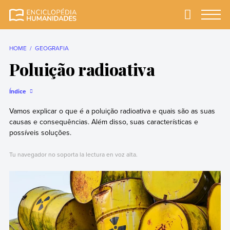
Skip
to
Primary
Menu
Enciclopédia
A enciclopédia de
content
Humanidades
humanidades mais
completa e mais
HOME
GEOGRAFIA
confiável
Poluição radioativa
Índice
Vamos explicar o que é a poluição radioativa e quais são as suas
causas e consequências. Além disso, suas características e
possíveis soluções.
Tu navegador no soporta la lectura en voz alta.