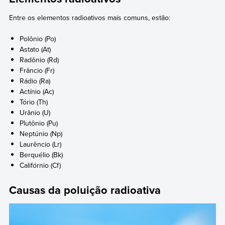
Entre os elementos radioativos mais comuns, estão:
Polônio (Po)
Astato (At)
Radônio (Rd)
Frâncio (Fr)
Rádio (Ra)
Actínio (Ac)
Tório (Th)
Urânio (U)
Plutônio (Pu)
Neptúnio (Np)
Laurêncio (Lr)
Berquélio (Bk)
Califórnio (Cf)
Causas da poluição radioativa