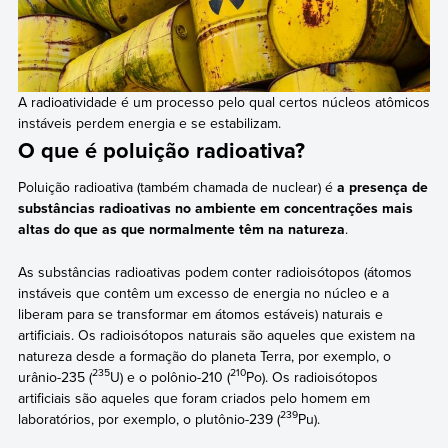
A radioatividade é um processo pelo qual certos núcleos atômicos
instáveis perdem energia e se estabilizam.
O que é poluição radioativa?
Poluição radioativa (também chamada de nuclear) é
a presença de
substâncias radioativas no ambiente em concentrações mais
altas do que as que normalmente têm na natureza
.
As substâncias radioativas podem conter radioisótopos (átomos
instáveis que contêm um excesso de energia no núcleo e a
liberam para se transformar em átomos estáveis) naturais e
artificiais. Os radioisótopos naturais são aqueles que existem na
natureza desde a formação do planeta Terra, por exemplo, o
235
210
urânio-235 (
U) e o polônio-210 (
Po). Os radioisótopos
artificiais são aqueles que foram criados pelo homem em
239
laboratórios, por exemplo, o plutônio-239 (
Pu).