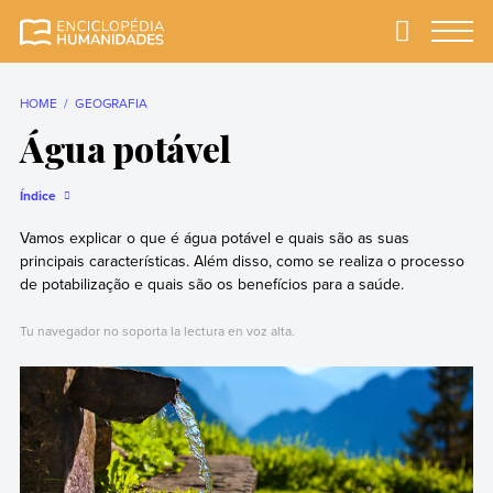
Skip
to
Primary
Menu
Enciclopédia
A enciclopédia de
content
Humanidades
humanidades mais
completa e mais
HOME
GEOGRAFIA
confiável
Água potável
Índice
Vamos explicar o que é água potável e quais são as suas
principais características. Além disso, como se realiza o processo
de potabilização e quais são os benefícios para a saúde.
Tu navegador no soporta la lectura en voz alta.