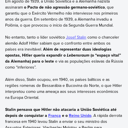
Em agosto de 1939, a União Soviética e a Alemanha nazista
Soviética entre 1943 e 1944. Em maio de 1945 assinaram a
assinaram
o Pacto de não agressão germano-soviético
, que
rendição incondicional aos Aliados.
garantiu que o Exército Vermelho não interviesse nos primeiros
anos da guerra. Em setembro de 1939, a Alemanha invadiu a
Polônia, o que provocou o início da Segunda Guerra Mundial.
No entanto, tanto o líder soviético
Josef Stalin
como o chanceler
alemão Adolf Hitler sabiam que o confronto entre ambos os
países era inevitável.
Além de representar duas ideologias
opostas, Hitler queria expandir o
(o “espaço vital”
Lebensraum
da Alemanha) para o leste
e via as populações eslavas da Rússia
como “inferiores”.
Além disso, Stalin ocupou, em 1940, os países bálticos e as
regiões romenas de Bessarábia e Bucovina do Norte, o que Hitler
interpretou como uma ameaça aos seus interesses econômicos
na Europa Oriental.
Stalin pensava que Hitler não atacaria a União Soviética até
depois de conquistar a
França
e o
Reino Unido
. A rápida derrota
francesa em 1940 levou Stalin a enviar o seu ministro dos
Assuntos Exteriores, Viacheslav Molotov, a Berlim para