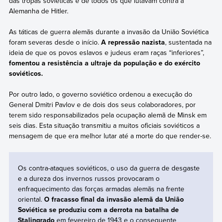
das tropas soviéticas e de todos os que lutavam contra a
Alemanha de Hitler.
As táticas de guerra alemãs durante a invasão da União Soviética
foram severas desde o início.
A repressão nazista
, sustentada na
ideia de que os povos eslavos e judeus eram raças “inferiores”,
fomentou a resistência a ultraje da população e do exército
soviéticos.
Por outro lado, o governo soviético ordenou a execução do
General Dmitri Pavlov e de dois dos seus colaboradores, por
terem sido responsabilizados pela ocupação alemã de Minsk em
seis dias. Esta situação transmitiu a muitos oficiais soviéticos a
mensagem de que era melhor lutar até a morte do que render-se.
Os contra-ataques soviéticos, o uso da guerra de desgaste
e a dureza dos invernos russos provocaram o
enfraquecimento das forças armadas alemãs na frente
oriental.
O fracasso final da invasão alemã da União
Soviética se produziu com a derrota na batalha de
Stalingrado
em fevereiro de 1943 e o consequente