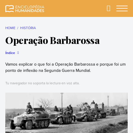
Skip
to
Primary
Menu
Enciclopédia
A enciclopédia de
content
Humanidades
humanidades mais
completa e mais
HOME
HISTÓRIA
confiável
Operação Barbarossa
Índice
Vamos explicar o que foi a Operação Barbarossa e porque foi um
ponto de inflexão na Segunda Guerra Mundial.
Tu navegador no soporta la lectura en voz alta.