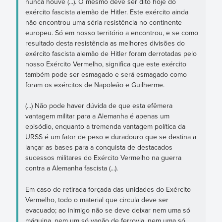
nunca houve (...). O mesmo deve ser dito hoje do
exército fascista alemão de Hitler. Este exército ainda
não encontrou uma séria resistência no continente
europeu. Só em nosso território a encontrou, e se como
resultado desta resistência as melhores divisões do
exército fascista alemão de Hitler foram derrotadas pelo
nosso Exército Vermelho, significa que este exército
também pode ser esmagado e será esmagado como
foram os exércitos de Napoleão e Guilherme.
(...) Não pode haver dúvida de que esta efêmera
vantagem militar para a Alemanha é apenas um
episódio, enquanto a tremenda vantagem política da
URSS é um fator de peso e duradouro que se destina a
lançar as bases para a conquista de destacados
sucessos militares do Exército Vermelho na guerra
contra a Alemanha fascista (...).
Em caso de retirada forçada das unidades do Exército
Vermelho, todo o material que circula deve ser
evacuado; ao inimigo não se deve deixar nem uma só
máquina, nem um só vagão de ferrovia, nem uma só