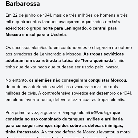
Barbarossa
Em 22 de junho de 1941, mais de três milhões de homens e três
mil e quatrocentos tanques avançaram organizados em
três
exércitos: o grupo norte para Leningrado, o central para
Moscou e o sul para a Ucrânia
.
Os sucessos alemães foram contundentes e chegaram no outono
aos arredores de Leningrado e Moscou.
As tropas soviéticas
adotaram em sua retirada a tática de “terra queimada”
: não
tinha que deixar nada que pudesse ser usado pelo invasor.
No entanto,
os alemães não conseguiram conquistar Moscou
,
de onde as autoridades soviéticas evacuaram mais de dois
milhões de civis. A contraofensiva soviética em dezembro de 1941,
em pleno inverno russo, deteve e fez recuar as tropas alemãs.
Pela primeira vez, a guerra relâmpago alemã (
Blitzkrieg
),
que
consistia no uso combinado de tanques, aviões e artilharia
para conseguir avanços rápidos sobre as defesas inimigas,
tinha fracassado.
A vitoriosa defesa de Moscou levantou a moral