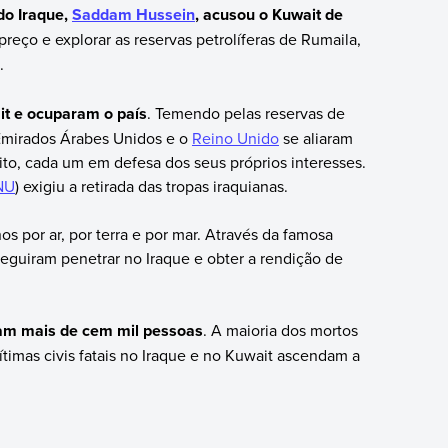
do Iraque,
Saddam Hussein
, acusou o Kuwait de
preço e explorar as reservas petrolíferas de Rumaila,
.
it e ocuparam o país
. Temendo pelas reservas de
 Emirados Árabes Unidos e o
Reino Unido
se aliaram
lito, cada um em defesa dos seus próprios interesses.
NU
) exigiu a retirada das tropas iraquianas.
os por ar, por terra e por mar. Através da famosa
guiram penetrar no Iraque e obter a rendição de
am mais de cem mil pessoas
. A maioria dos mortos
ítimas civis fatais no Iraque e no Kuwait ascendam a