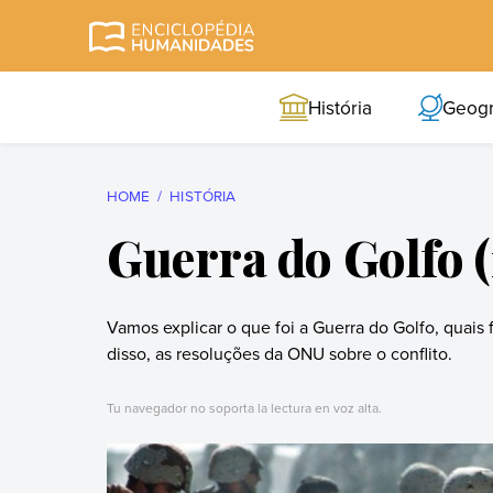
Skip
to
Enciclopédia
A enciclopédia de
content
Humanidades
humanidades mais
História
Geogr
completa e mais
confiável
HOME
HISTÓRIA
Guerra do Golfo 
Vamos explicar o que foi a Guerra do Golfo, quais
disso, as resoluções da ONU sobre o conflito.
Tu navegador no soporta la lectura en voz alta.