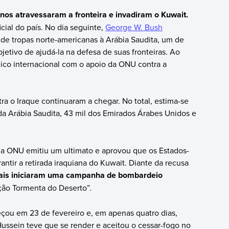
anos atravessaram a fronteira e invadiram o Kuwait.
ial do país. No dia seguinte,
George W. Bush
 de tropas norte-americanas à Arábia Saudita, um de
jetivo de ajudá-la na defesa de suas fronteiras. Ao
co internacional com o apoio da ONU contra a
ra o Iraque continuaram a chegar. No total, estima-se
da Arábia Saudita, 43 mil dos Emirados Árabes Unidos e
a ONU emitiu um ultimato e aprovou que os Estados-
tir a retirada iraquiana do Kuwait. Diante da recusa
onais iniciaram uma campanha de bombardeio
ão Tormenta do Deserto”.
meçou em 23 de fevereiro e, em apenas quatro dias,
 Hussein teve que se render e aceitou o cessar-fogo no