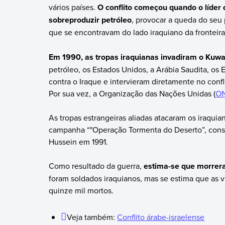
vários países.
O conflito começou quando o líder 
sobreproduzir petróleo
, provocar a queda do seu 
que se encontravam do lado iraquiano da fronteira
Em 1990, as tropas iraquianas invadiram o Kuwa
petróleo, os Estados Unidos, a Arábia Saudita, os
contra o Iraque e intervieram diretamente no conf
Por sua vez, a Organização das Nações Unidas (
O
As tropas estrangeiras aliadas atacaram os iraquian
campanha “"Operação Tormenta do Deserto”, conse
Hussein em 1991.
Como resultado da guerra,
estima-se que morrer
foram soldados iraquianos, mas se estima que as v
quinze mil mortos.
Veja também:
Conflito árabe-israelense