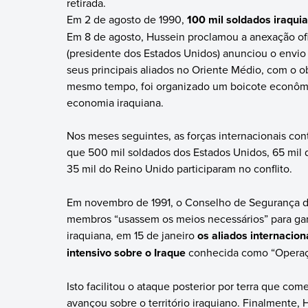
retirada.
Em 2 de agosto de 1990,
100 mil soldados iraqui
Em 8 de agosto, Hussein proclamou a anexação ofic
(presidente dos Estados Unidos) anunciou o envio
seus principais aliados no Oriente Médio, com o ob
mesmo tempo, foi organizado um boicote econômi
economia iraquiana.
Nos meses seguintes, as forças internacionais cont
que 500 mil soldados dos Estados Unidos, 65 mil 
35 mil do Reino Unido participaram no conflito.
Em novembro de 1991, o Conselho de Segurança d
membros “usassem os meios necessários” para garan
iraquiana, em 15 de janeiro
os aliados internaci
intensivo sobre o Iraque
conhecida como “Operaç
Isto facilitou o ataque posterior por terra que co
avançou sobre o território iraquiano. Finalmente,