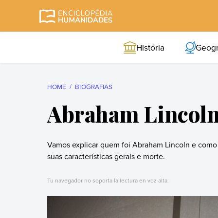
Skip
to
Enciclopédia
A enciclopédia de
content
Humanidades
humanidades mais
História
Geogr
completa e mais
confiável
HOME
BIOGRAFIAS
Abraham Lincol
Vamos explicar quem foi Abraham Lincoln e como fo
suas características gerais e morte.
Tu navegador no soporta la lectura en voz alta.