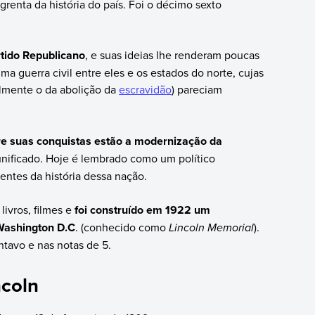
grenta da história do país. Foi o décimo sexto
tido Republicano
, e suas ideias lhe renderam poucas
ma guerra civil entre eles e os estados do norte, cujas
almente o da abolição da
escravidão
) pareciam
re suas conquistas estão a modernização da
unificado. Hoje é lembrado como um político
ntes da história dessa nação.
vros, filmes e
foi construído em 1922 um
ashington D.C
. (conhecido como
Lincoln Memorial
).
ntavo e nas notas de 5.
coln