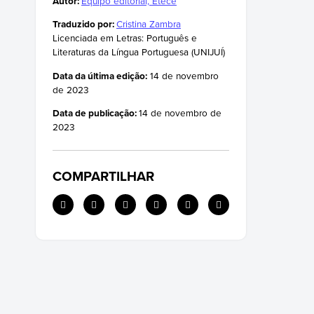
Autor:
Equipo editorial, Etecé
Como Abraham Lincoln morreu?
Traduzido por:
Cristina Zambra
Monumentos e reconhecimentos a
Licenciada em Letras: Português e
Abraham Lincoln
Literaturas da Língua Portuguesa (UNIJUÍ)
Frases de Abraham Lincoln
Data da última edição:
14 de novembro
de 2023
Data de publicação:
14 de novembro de
2023
COMPARTILHAR