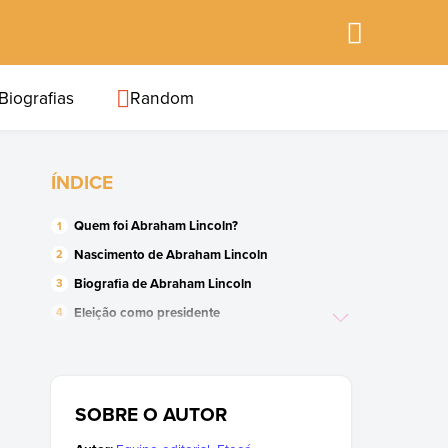
Biografias
Random
ÍNDICE
Quem foi Abraham Lincoln?
Nascimento de Abraham Lincoln
Biografia de Abraham Lincoln
Eleição como presidente
Fim da escravidão
A Guerra de Secessão
Reeleição de Abraham Lincoln
SOBRE O AUTOR
A reconstrução