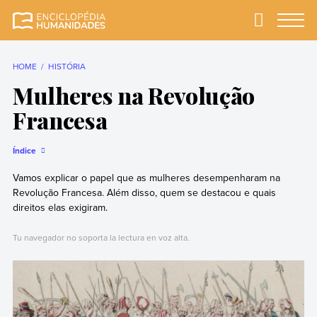
Skip
to
Primary
Menu
Enciclopédia
A enciclopédia de
content
Humanidades
humanidades mais
completa e mais
HOME
HISTÓRIA
confiável
Mulheres na Revolução
Francesa
Índice
Vamos explicar o papel que as mulheres desempenharam na
Revolução Francesa. Além disso, quem se destacou e quais
direitos elas exigiram.
Tu navegador no soporta la lectura en voz alta.