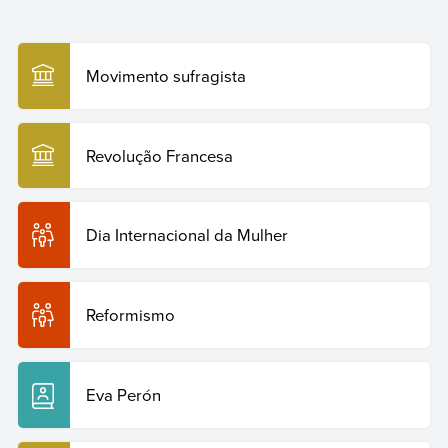
Enciclopédia Humanidades
, 2023. Disponível em:
Biblos.
https://humanidades.com/br/mulheres-na-revolucao-
francesa/. Acesso em: 29 de julho de 2026.
Movimento sufragista
Copiar citação
Revolução Francesa
Dia Internacional da Mulher
Reformismo
Eva Perón