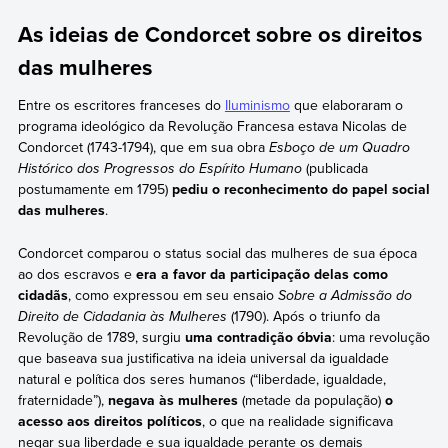
As ideias de Condorcet sobre os direitos
das mulheres
Entre os escritores franceses do
Iluminismo
que elaboraram o
programa ideológico da Revolução Francesa estava Nicolas de
Condorcet (1743-1794), que em sua obra
Esboço de um Quadro
Histórico dos Progressos do Espírito Humano
(publicada
postumamente em 1795)
pediu o reconhecimento do papel social
das mulheres
.
Condorcet comparou o status social das mulheres de sua época
ao dos escravos e
era a favor da participação delas como
cidadãs
, como expressou em seu ensaio
Sobre a Admissão do
Direito de Cidadania às Mulheres
(1790). Após o triunfo da
Revolução de 1789, surgiu
uma contradição óbvia
: uma revolução
que baseava sua justificativa na ideia universal da igualdade
natural e política dos seres humanos (“liberdade, igualdade,
fraternidade”),
negava às mulheres
(metade da população)
o
acesso aos direitos políticos
, o que na realidade significava
negar sua liberdade e sua igualdade perante os demais