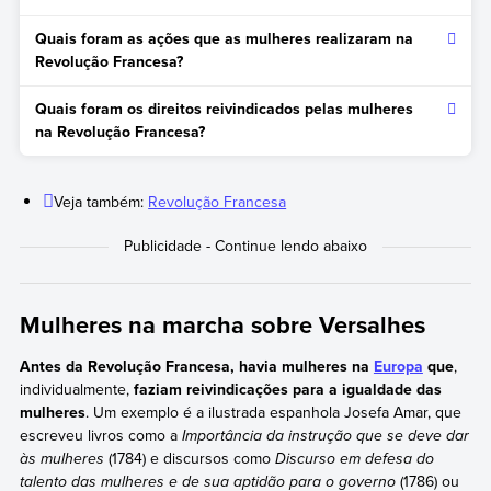
Muitas mulheres participaram do processo da Revolução
Quais foram as ações que as mulheres realizaram na
Francesa. Entre elas estão: Olympe de Gouges, Pauline Léon,
Revolução Francesa?
Claire Lacombe, Marie-Jeanne Roland, Germaine de Staël,
Charlotte Corday, Théroigne de Méricourt e Etta Palm.
Muitas mulheres participaram de manifestações contra a
Quais foram os direitos reivindicados pelas mulheres
escassez de alimentos ou contra o Antigo Regime. Algumas
na Revolução Francesa?
mulheres com certos recursos colaboraram com a causa
revolucionária e organizaram salões onde personalidades
Em geral, as mulheres que participaram da Revolução
políticas se reuniam. Também escreviam discursos ou
Francesa exigiam igualdade entre homens e mulheres em
Veja também:
Revolução Francesa
panfletos políticos, apresentavam reivindicações de igualdade
áreas como participação política, direito de voto e educação.
de direitos à Assembleia Nacional e criavam sociedades de
Embora tenham conquistado alguns direitos civis, sua
mulheres que contribuíam para uma ou outra facção
participação política permaneceu restrita.
revolucionária (embora em 1793 todas as sociedades de
mulheres tenham sido fechadas pelo governo revolucionário).
Mulheres na marcha sobre Versalhes
Antes da Revolução Francesa, havia mulheres na
Europa
que
,
individualmente,
faziam reivindicações para a igualdade das
mulheres
. Um exemplo é a ilustrada espanhola Josefa Amar, que
escreveu livros como a
Importância da instrução que se deve dar
às mulheres
(1784) e discursos como
Discurso em defesa do
talento das mulheres e de sua aptidão para o governo
(1786) ou