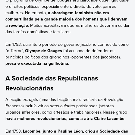
O programa de Olympe de Gouges era claro: liberdade, igualdade
e direitos políticos, especialmente o direito de voto, para as
mulheres. No entanto,
a abordagem feminista não era
compartilhada pela grande maioria dos homens que lideravam
a revolução
. Muitos acreditavam que as mulheres deveriam cuidar
das tarefas domésticas e familiares.
Em 1793, durante o período do governo jacobino conhecido como
“o Terror”,
Olympe de Gouges
foi acusada de defender os
princípios políticos dos girondinos (oponentes dos jacobinos),
presa e executada na guilhotina
.
A Sociedade das Republicanas
Revolucionárias
A facção
enragés
(uma das facções mais radicais da Revolução
Francesa) incluía vários
sans-culottes
parisienses (setores
urbanos inferiores, como artesãos e trabalhadores). Nesse grupo
havia mulheres revolucionárias, como a atriz Claire Lacombe
.
Em 1793,
Lacombe, junto a Pauline Léon, criou a Sociedade das