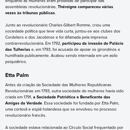
enquanto as mulheres eram proibidas de participar das
assembleias revolucionárias,
Théroigne compareceu várias
vezes às tribunas públicas
.
Junto ao revolucionário Charles-Gilbert Romme, criou uma
sociedade política que teve vida curta, juntou-se aos clubes dos
Cordeliers e dos Jacobinos e foi difamada pela imprensa
contrarrevolucionária. Em 1792,
participou da invasão do Palácio
das Tulherias
e, em 1793, foi acusada de apoiar os girondinos e
humilhada publicamente. Acabou sendo internada em um asilo
psiquiátrico.
Etta Palm
Antes da criação da Sociedade das Mulheres Republicanas
Revolucionárias em 1793, outra sociedade de mulheres havia sido
criada em 1791,
a Sociedade Patriótica e Beneficente das
Amigas da Verdade
. Essa sociedade foi fundada por Etta Palm,
uma cortesã e espiã holandesa que se envolveu no processo
revolucionário francês.
A sociedade estava relacionada ao Círculo Social frequentado por