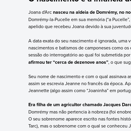
Joana d'Arc
nasceu na aldeia de Domrémy, no no
Domrémy-la-Pucelle em sua memória (“a Pucelle”, 
apelido que recebeu Joana devido à sua juventud
A data exata do seu nascimento é ignorada, uma v
nascimentos e batismos de camponeses como os q
sessão do interrogatório ao qual foi submetida por
afirmou ter “cerca de dezenove anos”
, o que su
Seu nome de nascimento e com o qual assinava as c
assim se escrevia Jeanne no francês da época. 
Jeannette (algo assim como “Joaninha” em portug
Era filha de um agricultor chamado Jacques Dar
Domrémy mas não pertencia à nobreza (foi enobreci
O seu sobrenome aparece escrito nas fontes histór
Tarc), mas o sobrenome com o qual se conheceu J