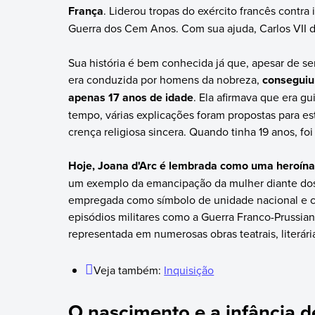
França
. Liderou tropas do exército francês contr
Guerra dos Cem Anos. Com sua ajuda, Carlos VII de
Sua história é bem conhecida já que, apesar de 
era conduzida por homens da nobreza,
conseguiu 
apenas 17 anos de idade
. Ela afirmava que era g
tempo, várias explicações foram propostas para es
crença religiosa sincera. Quando tinha 19 anos, f
Hoje, Joana d'Arc é lembrada como uma heroína
um exemplo da emancipação da mulher diante dos 
empregada como símbolo de unidade nacional e co
episódios militares como a Guerra Franco-Prussian
representada em numerosas obras teatrais, literári
Veja também:
Inquisição
O nascimento e a infância d