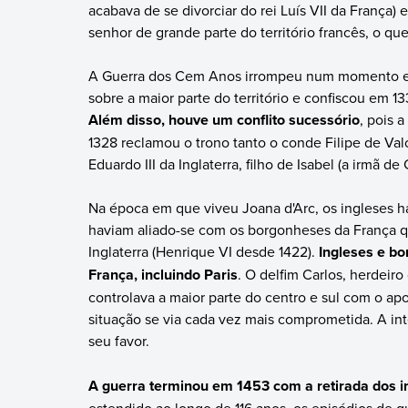
acabava de se divorciar do rei Luís VII da França) e 
senhor de grande parte do território francês, o qu
A Guerra dos Cem Anos irrompeu num momento em 
sobre a maior parte do território e confiscou em 
Além disso, houve um conflito sucessório
, pois 
1328 reclamou o trono tanto o conde Filipe de Valo
Eduardo III da Inglaterra, filho de Isabel (a irmã de 
Na época em que viveu Joana d'Arc, os ingleses h
haviam aliado-se com os borgonheses da França qu
Inglaterra (Henrique VI desde 1422).
Ingleses e b
França, incluindo Paris
. O delfim Carlos, herdeiro
controlava a maior parte do centro e sul com o ap
situação se via cada vez mais comprometida. A in
seu favor.
A guerra terminou em 1453 com a retirada dos i
estendido ao longo de 116 anos, os episódios de g