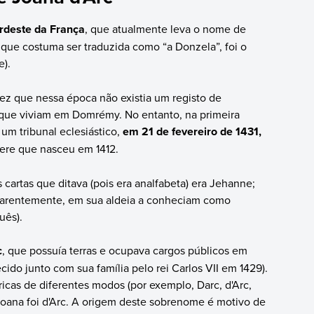
rdeste da França
, que atualmente leva o nome de
que costuma ser traduzida como “a Donzela”, foi o
e).
ez que nessa época não existia um registo de
ue viviam em Domrémy. No entanto, na primeira
 um tribunal eclesiástico,
em 21 de fevereiro de 1431,
gere que nasceu em 1412.
artas que ditava (pois era analfabeta) era Jehanne;
Aparentemente, em sua aldeia a conheciam como
uês).
c
, que possuía terras e ocupava cargos públicos em
do junto com sua família pelo rei Carlos VII em 1429).
icas de diferentes modos (por exemplo, Darc, d'Arc,
oana foi d'Arc. A origem deste sobrenome é motivo de