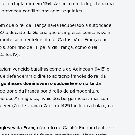
rei da Inglaterra em 1154. Assim, o rei da Inglaterra era
e provocou conflitos nos anos seguintes.
que o rei da França havia recuperado a autoridade
1337 o ducado da Guiana que os ingleses conservavam.
a morte sem herdeiros do rei Carlos IV da França em
is, sobrinho de Filipe IV da França, como o rei
Carlos IV).
aviam vencido batalhas como a de Agincourt (1415) e
e defenderam o direito ao trono francês do rei da
orgonheses dominavam o sudoeste e o norte da
 do trono da França por direito de primogenitura,
oio dos Armagnacs, rivais dos borgonheses, mas sua
tervenção de Joana d'Arc em 1429 inclinou a balança a
ngleses da França
(exceto de Calais). Embora tenha se
uerra ocorreram de forma intermitente. Ainda assim,