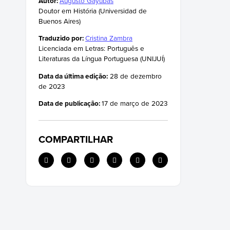
Autor:
Augusto Gayubas
O julgamento e a execução de Joana d'Arc
Doutor em História (Universidad de
Algumas frases de Joana d'Arc
Buenos Aires)
Traduzido por:
Cristina Zambra
Licenciada em Letras: Português e
Literaturas da Língua Portuguesa (UNIJUÍ)
Data da última edição:
28 de dezembro
de 2023
Data de publicação:
17 de março de 2023
COMPARTILHAR