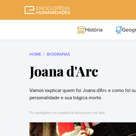
Skip
to
Enciclopédia
A enciclopédia de
content
Humanidades
humanidades mais
História
Geogr
completa e mais
confiável
HOME
BIOGRAFIAS
Joana d'Arc
Vamos explicar quem foi Joana d'Arc e como foi sua
personalidade e sua trágica morte.
Tu navegador no soporta la lectura en voz alta.