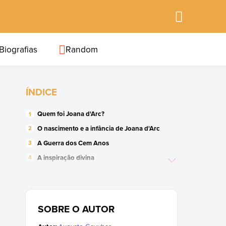
Biografias
Random
ÍNDICE
Quem foi Joana d'Arc?
O nascimento e a infância de Joana d'Arc
A Guerra dos Cem Anos
A inspiração divina
O cerco a Orleans
A campanha do Loire
A coroação de Carlos VII
SOBRE O AUTOR
A captura em Compiègne