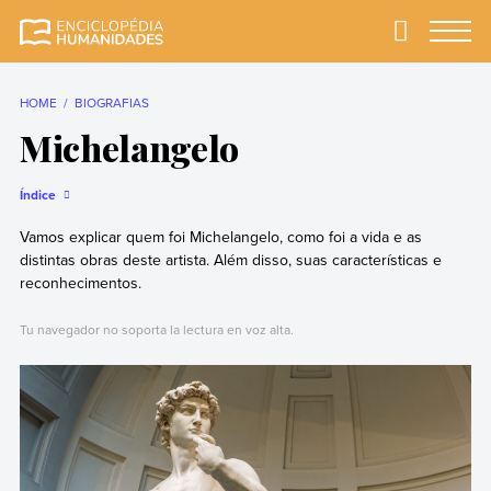
Skip
to
Primary
Menu
Enciclopédia
A enciclopédia de
content
Humanidades
humanidades mais
completa e mais
HOME
BIOGRAFIAS
confiável
Michelangelo
Índice
Vamos explicar quem foi Michelangelo, como foi a vida e as
distintas obras deste artista. Além disso, suas características e
reconhecimentos.
Tu navegador no soporta la lectura en voz alta.