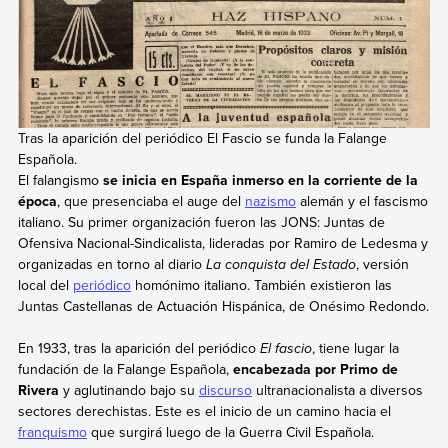
Tras la aparición del periódico El Fascio se funda la Falange
Española.
El falangismo
se inicia en España inmerso en la corriente de la
época
, que presenciaba el auge del
nazismo
alemán y el fascismo
italiano. Su primer organización fueron las JONS: Juntas de
Ofensiva Nacional-Sindicalista, lideradas por Ramiro de Ledesma y
organizadas en torno al diario
La conquista del Estado
, versión
local del
periódico
homónimo italiano. También existieron las
Juntas Castellanas de Actuación Hispánica, de Onésimo Redondo.
En 1933, tras la aparición del periódico
El
fascio
, tiene lugar la
fundación de la Falange Española,
encabezada por Primo de
Rivera
y aglutinando bajo su
discurso
ultranacionalista a diversos
sectores derechistas. Este es el inicio de un camino hacia el
franquismo
que surgirá luego de la Guerra Civil Española.