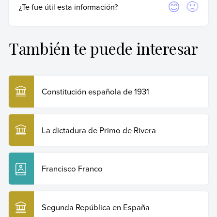
Para citar de manera adecuada, recomendamos hacerlo según las
Sí
No
¿Te fue útil esta información?
normas APA, que es una forma estandarizada internacionalmente
y utilizada por instituciones académicas y de investigación de
primer nivel.
También te puede interesar
Equipo editorial, Etecé (16 de febrero de 2026).
Falangismo
. Enciclopedia Humanidades. Recuperado el
29 de julio de 2026 de
https://humanidades.com/falangismo/
.
Constitución española de 1931
Copiar cita
La dictadura de Primo de Rivera
Francisco Franco
Segunda República en España