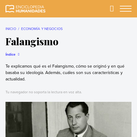
Skip
to
Primary
Menu
Enciclopedia
La enciclopedia de
content
Humanidades
humanidades más
completa y más
INICIO
ECONOMÍA Y NEGOCIOS
confiable
Falangismo
Índice
Te explicamos qué es el Falangismo, cómo se originó y en qué
basaba su ideología. Además, cuáles son sus características y
actualidad.
Tu navegador no soporta la lectura en voz alta.